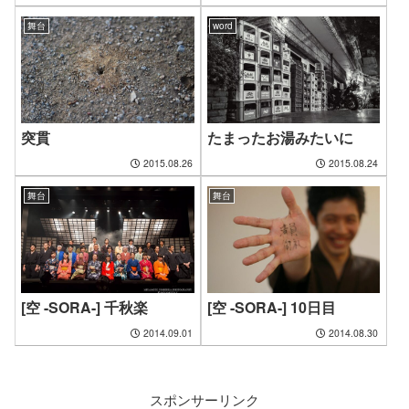
舞台
word
突貫
たまったお湯みたいに
2015.08.26
2015.08.24
舞台
舞台
[空 -SORA-] 千秋楽
[空 -SORA-] 10日目
2014.09.01
2014.08.30
スポンサーリンク