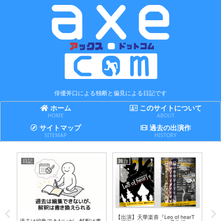
俳優斧口による独断と偏見による日記です
ホーム
このサイトについて
HOME
ABOUT
サイトマップ
過去の出演作
SITEMAP
HISTORY
日記
舞台
日
テ
【出演】天華楽喜『Leo of hearT
誤
過去は編集できないが、解釈は書