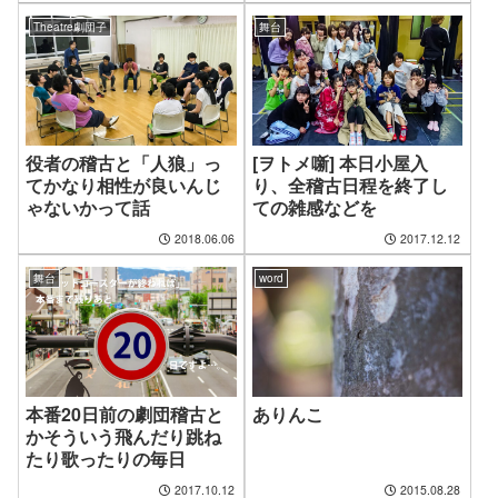
Theatre劇団子
舞台
役者の稽古と「人狼」っ
[ヲトメ噺] 本日小屋入
てかなり相性が良いんじ
り、全稽古日程を終了し
ゃないかって話
ての雑感などを
2018.06.06
2017.12.12
舞台
word
本番20日前の劇団稽古と
ありんこ
かそういう飛んだり跳ね
たり歌ったりの毎日
2017.10.12
2015.08.28