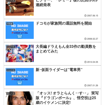
ニュース
連続発表
2007.06.15
ドコモが家族間の通話無料を開始
IT関連
2008.02.27
大長編ドラえもん全33作の動員数を
ニュース
まとめてみた
2013.04.05
新･仮面ライダーは”電車男”
ニュース
2007.01.26
「オッス! オラとらんく･･す･･」 実写
ニュース
版『ドラゴンボール』、悟空役は25
歳のイケメンに決定!