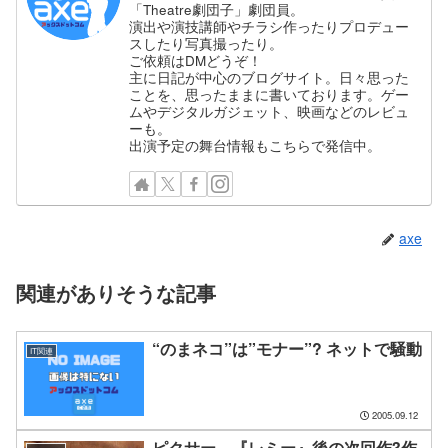
「Theatre劇団子」劇団員。
演出や演技講師やチラシ作ったりプロデュー
スしたり写真撮ったり。
ご依頼はDMどうぞ！
主に日記が中心のブログサイト。日々思った
ことを、思ったままに書いております。ゲー
ムやデジタルガジェット、映画などのレビュ
ーも。
出演予定の舞台情報もこちらで発信中。
axe
関連がありそうな記事
“のまネコ”は”モナー”? ネットで騒動
IT関連
2005.09.12
ピクサー、『レミー』後の次回作3作