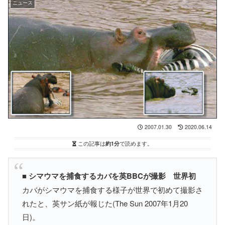
ニュース
2007.01.30
2020.06.14
この記事は
約1分
で読めます。
■
シマウマを捕食するカバを英BBCが撮影 世界初
カバがシマウマを捕食する様子が世界で初めて撮影さ
れたと、英サン紙が報じた(The Sun 2007年1月20
日)。