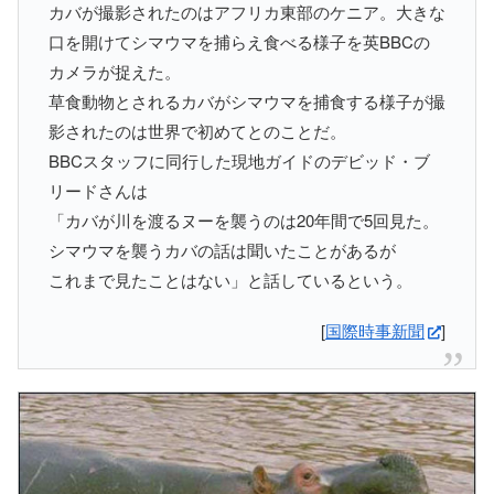
カバが撮影されたのはアフリカ東部のケニア。大きな
口を開けてシマウマを捕らえ食べる様子を英BBCの
カメラが捉えた。
草食動物とされるカバがシマウマを捕食する様子が撮
影されたのは世界で初めてとのことだ。
BBCスタッフに同行した現地ガイドのデビッド・ブ
リードさんは
「カバが川を渡るヌーを襲うのは20年間で5回見た。
シマウマを襲うカバの話は聞いたことがあるが
これまで見たことはない」と話しているという。
[
国際時事新聞
]