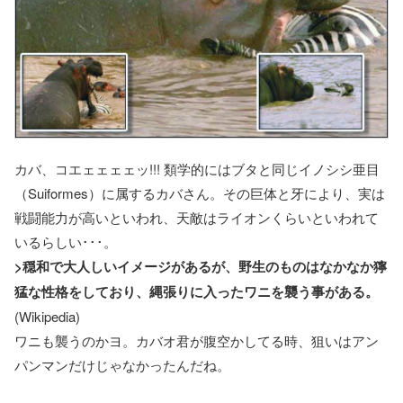
カバ、コエェェェェッ!!! 類学的にはブタと同じイノシシ亜目
（Suiformes）に属するカバさん。その巨体と牙により、実は
戦闘能力が高いといわれ、天敵はライオンくらいといわれて
いるらしい･･･。
>穏和で大人しいイメージがあるが、野生のものはなかなか獰
猛な性格をしており、縄張りに入ったワニを襲う事がある。
(Wikipedia)
ワニも襲うのかヨ。カバオ君が腹空かしてる時、狙いはアン
パンマンだけじゃなかったんだね。