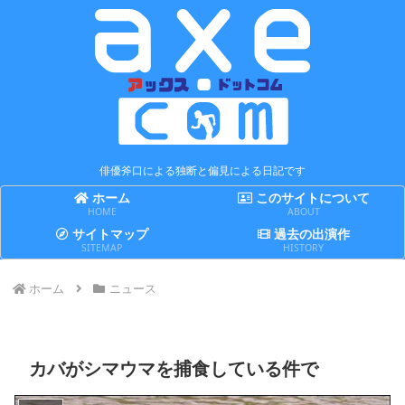
俳優斧口による独断と偏見による日記です
ホーム
このサイトについて
HOME
ABOUT
サイトマップ
過去の出演作
SITEMAP
HISTORY
ホーム
ニュース
カバがシマウマを捕食している件で