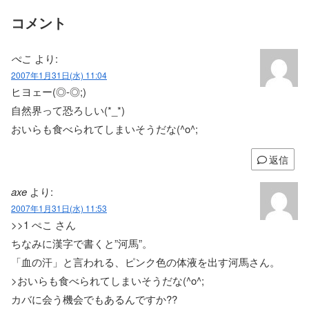
コメント
ぺこ
より:
2007年1月31日(水) 11:04
ヒヨェー(◎-◎;)
自然界って恐ろしい(*_*)
おいらも食べられてしまいそうだな(^o^;
返信
axe
より:
2007年1月31日(水) 11:53
>>1 ぺこ さん
ちなみに漢字で書くと”河馬”。
「血の汗」と言われる、ピンク色の体液を出す河馬さん。
>おいらも食べられてしまいそうだな(^o^;
カバに会う機会でもあるんですか??