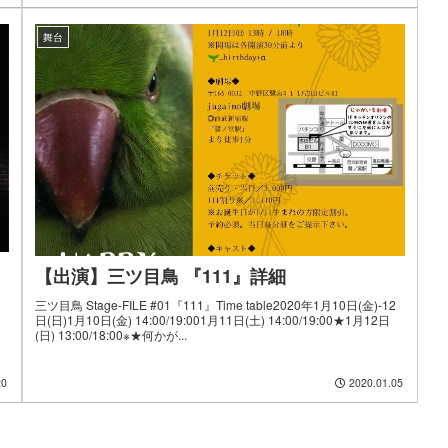
舞台
【出演】三ツ目鳥 『111』詳細
三ツ目鳥 Stage-FILE #01『111』Time table2020年1月10日(金)-12
日(日)1月10日(金) 14:00/19:001月11日(土) 14:00/19:00★1月12日
(日) 13:00/18:00※★何かが...
20
2020.01.05