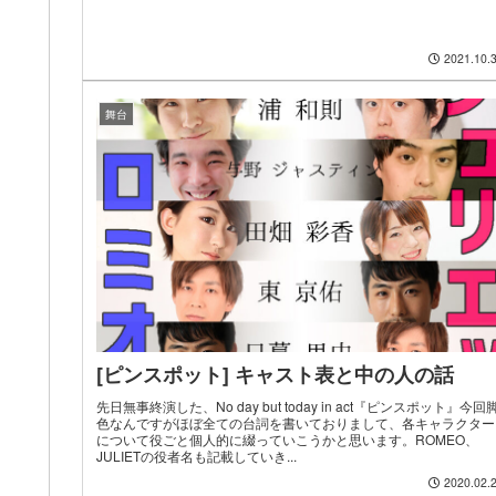
2021.10.
舞台
[ピンスポット] キャスト表と中の人の話
先日無事終演した、No day but today in act『ピンスポット』今回
色なんですがほぼ全ての台詞を書いておりまして、各キャラクター
について役ごと個人的に綴っていこうかと思います。ROMEO、
JULIETの役者名も記載していき...
2020.02.