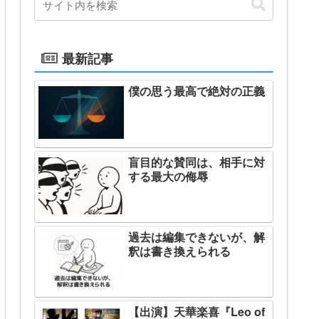
最新記事
僕の思う最高で絶対の正義
盲目的な賛同は、相手に対
する最大の侮辱
過去は編集できないが、解
釈は書き換えられる
【出演】天華楽喜『Leo of