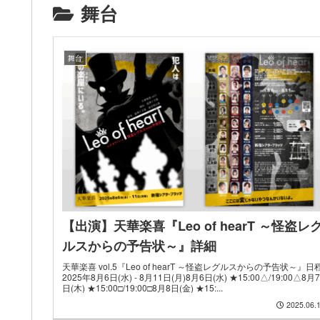
舞台
舞台
【出演】天華楽喜『Leo of hearT ～怪盗レ
ルスからの予告状～』詳細
天華楽喜 vol.5『Leo of hearT ～怪盗レグルスからの予告状～』日
2025年8月6日(水) - 8月11日(月)8月6日(水) ★15:00△/19:00△8月7
日(木) ★15:00□/19:00□8月8日(金) ★15:...
2025.06.