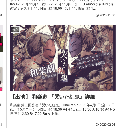
table2020年11月4日(水) - 2020年11月8日(日)【Lemon (L)/Jelly (J)
のWキャスト】11月4日(水) 19:00 【L】11月5日(木) 1...
30
2020.11.30
舞台
【出演】 和楽劇 『哭いた紅鬼』詳細
脚
和楽劇 第二回公演『哭いた紅鬼』Time table2020年4月3日(金) - 5日
(日) 全5ステージ4月3日(金) 18:30 A4月4日(土) 13:30 A/18:30 A4月5
日(日) 12:30 B/17:00 B■ A 中澤...
28
2020.02.26