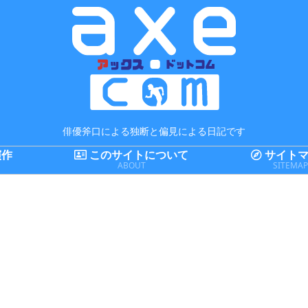
俳優斧口による独断と偏見による日記です
演作
このサイトについて
サイトマ
ABOUT
SITEMA
まとめてみた
舞台
舞台
2018FIFAワー
[トラブルショ
[君に、瞬く星
「
ルドカップの
ー] 場当たり1
の導きを] キャ
ン
出場国のFIFA
日目と増席決
スト表
を
ランキングを
定
旧
まとめてみた
比
日記
日記
ガジェット全般
レ