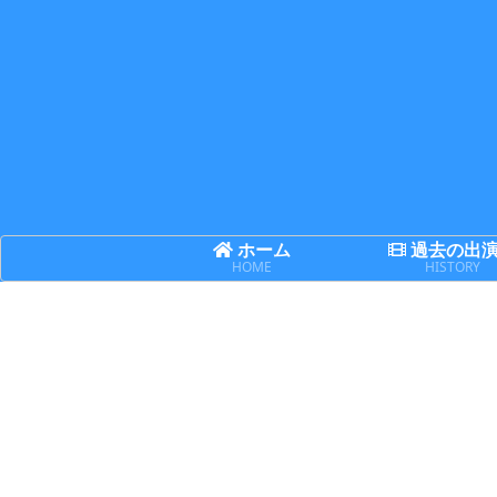
ホーム
過去の出
HOME
HISTORY
舞台
日記
日記
【出演】天華
誤解と理解は
賢い人ほど迷
楽喜『Leo of
表裏一体
い、無知な人
hearT ～怪盗
ほど断言する
レグルスから
の予告状～』
詳細