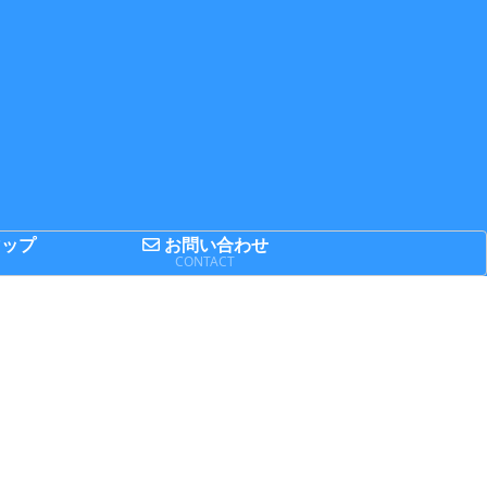
ップ
お問い合わせ
P
CONTACT
ガジェット全般
まとめてみた
日記
Newニンテ
2014FIFAワー
思ってたのと
ドー3DS」
ルドカップの
ちょっと違う!
買ったので
出場国のFIFA
町田リス園に
3DSとかと
ランキングを
行ってきまし
較してみた
まとめてみた
た
ビュー
舞台
レビュー