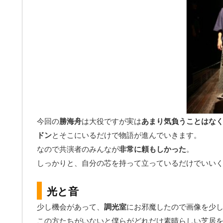
今回の
勝海舟
は大役ですが実は
あまり気負うことはな
ドン
とそこにいるだけで物語が進んでいきます。
なので共演者のみんなが
非常に頼もしかった
。
しっかりと、自分の芯を持って立っているだけでいい
光と音
少し機会があって、
調光室
にお邪魔したので画像を少
この方たちがいないと僕らがどれだけ素晴らしい芝居