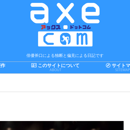
俳優斧口による独断と偏見による日記です
演作
このサイトについて
サイトマ
ABOUT
SITEMA