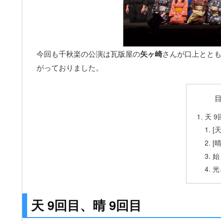
今回も千秋楽の公演は瓦版屋の
矢ヶ崎
さんが口上とと
がっておりました。
天 
[天
[晴
始
光
天 9回目、晴 9回目