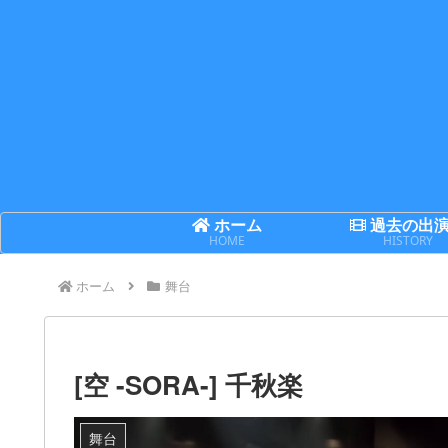
ホーム
過去の出
HOME
HISTORY
ホーム
舞台
[空 -SORA-] 千秋楽
舞台