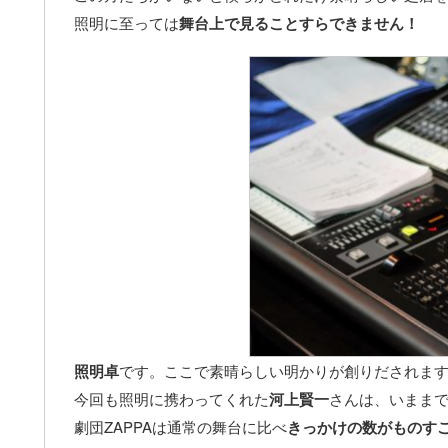
照明に至っては
舞台上で見ることすらできません！
照明卓
です。ここで素晴らしい明かりが創りだされま
今回も照明に携わってくれた
河上賢一
さんは、いままで
劇団ZAPPAは通常の舞台に比べ
きっかけの数がものす