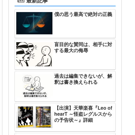
最新記事
僕の思う最高で絶対の正義
盲目的な賛同は、相手に対
する最大の侮辱
過去は編集できないが、解
釈は書き換えられる
【出演】天華楽喜『Leo of
hearT ～怪盗レグルスから
の予告状～』詳細