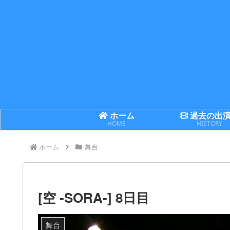
ホーム
過去の出
HOME
HISTORY
ホーム
舞台
[空 -SORA-] 8日目
舞台