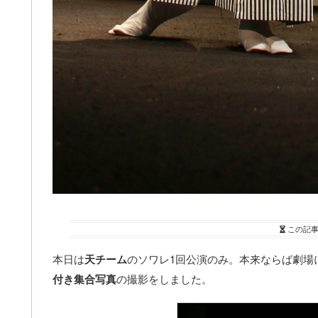
この記
本日は
天チーム
のソワレ1回公演のみ。本来ならば劇場
付き集合写真
の撮影をしました。