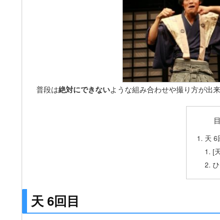
普段は
絶対にできない
ような組み合わせや撮り方が出来
天 
[
ひ
天 6回目