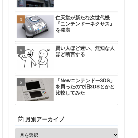
仁天堂が新たな次世代機
『ニンテンドーネクサス』
を発表
賢い人ほど迷い、無知な人
ほど断言する
「Newニンテンドー3DS」
を買ったので旧3DSとかと
比較してみた
月別アーカイブ