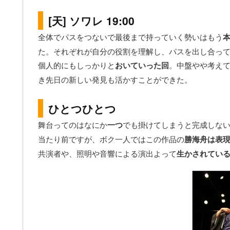
[天] ソワレ 19:00
全体でパスをつないで最後まで持っていく勢いはもう
た。それぞれが自分の役割を理解し、パスを出し合っ
個人的にもしっかりと
おいていった回
。中盤やや考え
き先日の新しい発見も活かすことができた。
ひとつひとつ
舞台ってのはなにか
一つ
でも掛けてしまうと完成しな
当たり前ですが、ボク一人ではこの作品の
勝海舟は表
共演者や、照明や音響による演出よって
生かされてい