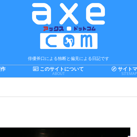
俳優斧口による独断と偏見による日記です
演作
このサイトについて
サイトマ
ABOUT
SITEMA