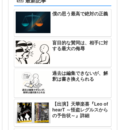
最新記事
僕の思う最高で絶対の正義
盲目的な賛同は、相手に対
する最大の侮辱
過去は編集できないが、解
釈は書き換えられる
【出演】天華楽喜『Leo of
hearT ～怪盗レグルスから
の予告状～』詳細