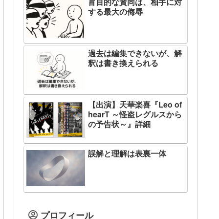
盲目的な賛同は、相手に対
する最大の侮辱
過去は編集できないが、解
釈は書き換えられる
【出演】天華楽喜『Leo of
hearT ～怪盗レグルスから
の予告状～』詳細
誤解と理解は表裏一体
プロフィール