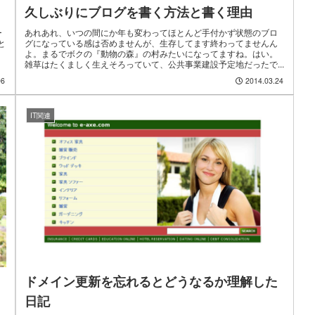
久しぶりにブログを書く方法と書く理由
あれあれ、いつの間にか年も変わってほとんど手付かず状態のブロ
ー
グになっている感は否めませんが、生存してます終わってませんん
と
よ。まるでボクの『動物の森』の村みたいになってますね。はい。
雑草はたくましく生えそろっていて、公共事業建設予定地だったで...
06
2014.03.24
IT関連
ドメイン更新を忘れるとどうなるか理解した
日記