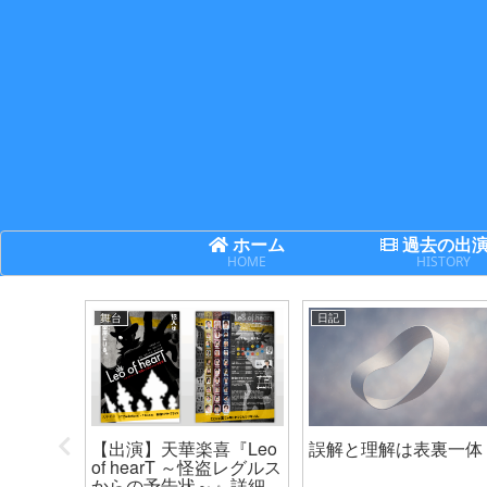
ホーム
過去の出
HOME
HISTORY
舞台
日記
次世代機
【出演】天華楽喜『Leo
誤解と理解は表裏一体
ネクサ
of hearT ～怪盗レグルス
からの予告状～』詳細