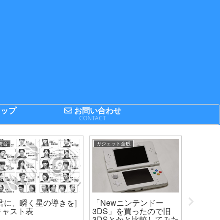
ップ
お問い合わせ
P
CONTACT
舞台
ガジェット全般
IT関連
[君に、瞬く星の導きを]
「Newニンテンドー
【明日は
キャスト表
3DS」を買ったので旧
にLIN
3DSとかと比較してみた
した 【