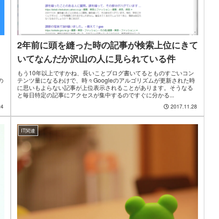
2年前に頭を縫った時の記事が検索上位にきて
いてなんだか沢山の人に見られている件
もう10年以上ですかね、長いことブログ書いてるとものすごいコン
の
テンツ量になるわけで、時々Googleのアルゴリズムが更新された時
に思いもよらない記事が上位表示されることがあります。そうなる
と毎日特定の記事にアクセスが集中するのですぐに分かる...
24
2017.11.28
IT関連