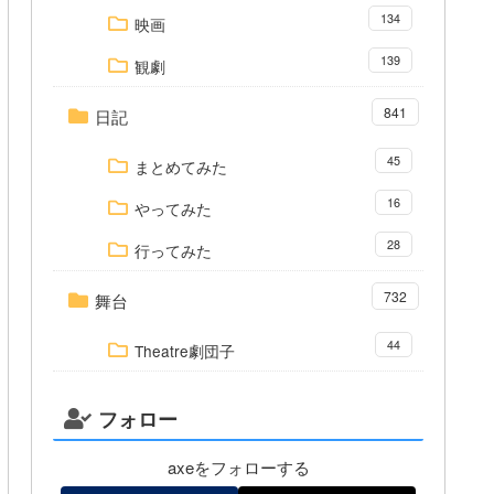
134
映画
139
観劇
841
日記
45
まとめてみた
16
やってみた
28
行ってみた
732
舞台
44
Theatre劇団子
フォロー
axeをフォローする