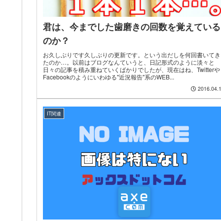
君は、今までした歯磨きの回数を覚えている
のか？
お久しぶりです久しぶりの更新です。という出だしを何回書いてき
たのか…。以前はブログなんていうと、日記形式のように淡々と
日々の記事を積み重ねていくばかりでしたが、現在はね、Twitterや
Facebookのようにいわゆる"近況報告"系のWEB...
2016.04.
IT関連