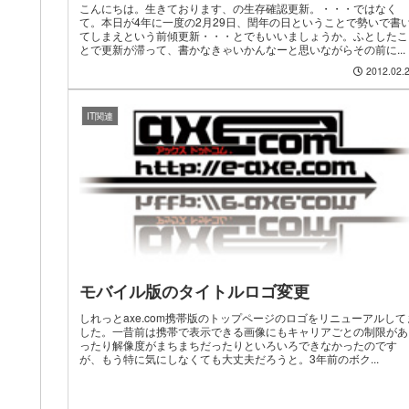
こんにちは。生きております、の生存確認更新。・・・ではなく
て。本日が4年に一度の2月29日、閏年の日ということで勢いで書
てしまえという前傾更新・・・とでもいいましょうか。ふとしたこ
とで更新が滞って、書かなきゃいかんなーと思いながらその前に...
2012.02.
IT関連
モバイル版のタイトルロゴ変更
しれっとaxe.com携帯版のトップページのロゴをリニューアルして
した。一昔前は携帯で表示できる画像にもキャリアごとの制限があ
ったり解像度がまちまちだったりといろいろできなかったのです
が、もう特に気にしなくても大丈夫だろうと。3年前のボク...