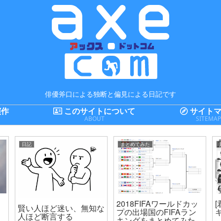
俳優斧口による独断と偏見による日記です
演作
このサイトについて
サイトマ
ABOUT
SITEMA
日記
まとめてみた
2018FIFAワールドカッ
賢い人ほど迷い、無知な
プの出場国のFIFAラン
人ほど断言する
キングをまとめてみた