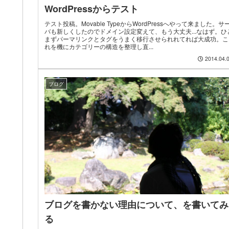
WordPressからテスト
テスト投稿。Movable TypeからWordPressへやって来ました。サ
バも新しくしたのでドメイン設定変えて、もう大丈夫...なはず。ひ
まずパーマリンクとタグをうまく移行させられれてれば大成功。こ
れを機にカテゴリーの構造を整理し直...
2014.04.
ブログ
ブログを書かない理由について、を書いてみ
る