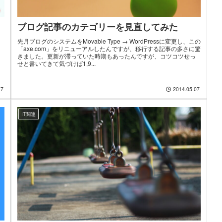
ブログ記事のカテゴリーを見直してみた
先月ブログのシステムをMovable Type → WordPressに変更し、この
「axe.com」をリニューアルしたんですが、移行する記事の多さに驚
きました。更新が滞っていた時期もあったんですが、コツコツせっ
せと書いてきて気づけば1,9...
17
2014.05.07
IT関連