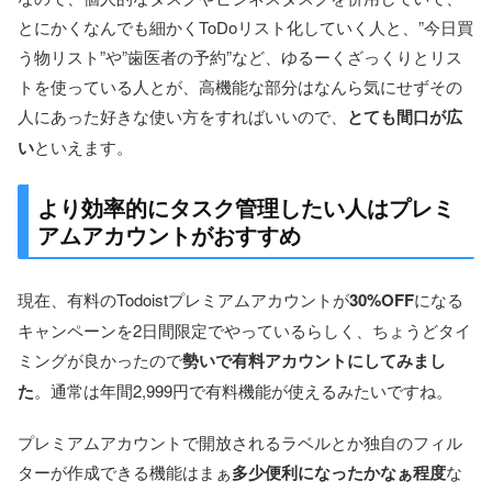
とにかくなんでも細かくToDoリスト化していく人と、”今日買
う物リスト”や”歯医者の予約”など、ゆるーくざっくりとリス
トを使っている人とが、高機能な部分はなんら気にせずその
人にあった好きな使い方をすればいいので、
とても間口が広
い
といえます。
より効率的にタスク管理したい人はプレミ
アムアカウントがおすすめ
現在、有料のTodoistプレミアムアカウントが
30%OFF
になる
キャンペーンを2日間限定でやっているらしく、ちょうどタイ
ミングが良かったので
勢いで有料アカウントにしてみまし
た
。通常は年間2,999円で有料機能が使えるみたいですね。
プレミアムアカウントで開放されるラベルとか独自のフィル
ターが作成できる機能はまぁ
多少便利になったかなぁ程度
な