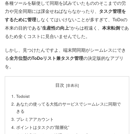
各種ツールを駆使して同期を試みていたもののそこまでの労
力や完全同期には課金せねばならなかったり、
タスク管理を
するために管理
しなくてはいけないことが多すぎて、ToDoの
本来の目的である”
生産性の向上
“からは程遠く、
本末転倒
であ
るため全くコストに見合いませんでした。
しかし、見つけたんですよ、端末間同期がシームレスにでき
る
全方位型のToDoリスト兼タスク管理
の決定版的なアプリ
を。
目次
Todoist
あなたの使ってる大抵のサービスでシームレスに同期で
きる
プレミアアカウント
ポイントはタスクの”階層化”