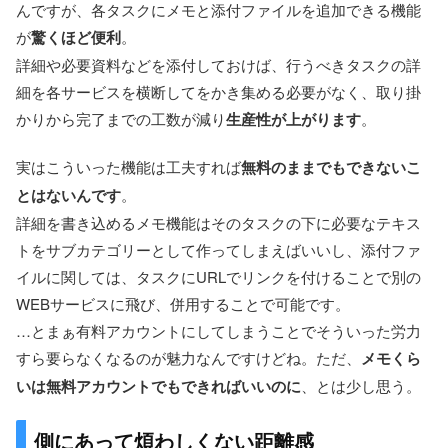
んですが、各タスクにメモと添付ファイルを追加できる機能
が
驚くほど便利
。
詳細や必要資料などを添付しておけば、行うべきタスクの詳
細を各サービスを横断してをかき集める必要がなく、取り掛
かりから完了までの工数が減り
生産性が上がります
。
実はこういった機能は工夫すれば
無料のままでもできないこ
とはないんです
。
詳細を書き込めるメモ機能はそのタスクの下に必要なテキス
トをサブカテゴリーとして作ってしまえばいいし、添付ファ
イルに関しては、タスクにURLでリンクを付けることで別の
WEBサービスに飛び、併用することで可能です。
…とまぁ有料アカウントにしてしまうことでそういった労力
すら要らなくなるのが魅力なんですけどね。ただ、
メモくら
いは無料アカウントでもできればいいのに
、とは少し思う。
側にあって煩わしくない距離感