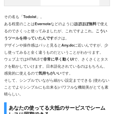
その名も「
Todoist
」。
ある程度のことは
Evernote
などのように
ほぼほぼ無料
で使え
るのでさくっと使ってみましたが、これですよこれ。
こうい
うツールを待っていたんです
ボクは。
デザインや操作感はパッと見ると
Any.do
に近いんですが、少
し使ってみると全く違うものだということがわかります。
ウェブ上ではHTML5で
非常に早く動くUI
で、さくさくとタス
クを動かしていけます。日本語化されているのはもちろん、
感覚的に使えるので
気持ちがいい
です。
そして、シンプルでいながら細かい設定までできる (使わない
ことでよりシンプルにも出来る)パワフルな機能美がとても素
晴らしい。
あなたの使ってる大抵のサービスでシーム
レスに同期できる