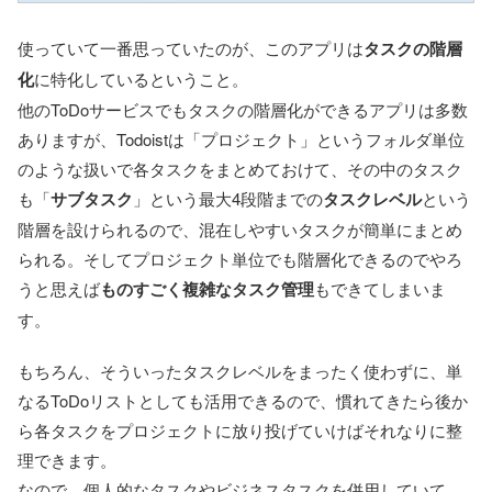
使っていて一番思っていたのが、このアプリは
タスクの階層
化
に特化しているということ。
他のToDoサービスでもタスクの階層化ができるアプリは多数
ありますが、Todoistは「プロジェクト」というフォルダ単位
のような扱いで各タスクをまとめておけて、その中のタスク
も「
サブタスク
」という最大4段階までの
タスクレベル
という
階層を設けられるので、混在しやすいタスクが簡単にまとめ
られる。そしてプロジェクト単位でも階層化できるのでやろ
うと思えば
ものすごく複雑なタスク管理
もできてしまいま
す。
もちろん、そういったタスクレベルをまったく使わずに、単
なるToDoリストとしても活用できるので、慣れてきたら後か
ら各タスクをプロジェクトに放り投げていけばそれなりに整
理できます。
なので、個人的なタスクやビジネスタスクを併用していて、