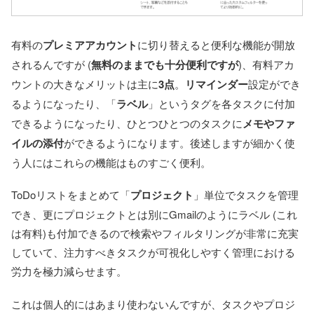
有料の
プレミアアカウント
に切り替えると便利な機能が開放
されるんですが (
無料のままでも十分便利ですが
)、有料アカ
ウントの大きなメリットは主に
3点
。
リマインダー
設定ができ
るようになったり、「
ラベル
」というタグを各タスクに付加
できるようになったり、ひとつひとつのタスクに
メモやファ
イルの添付
ができるようになります。後述しますが細かく使
う人にはこれらの機能はものすごく便利。
ToDoリストをまとめて「
プロジェクト
」単位でタスクを管理
でき、更にプロジェクトとは別にGmailのようにラベル (これ
は有料)も付加できるので検索やフィルタリングが非常に充実
していて、注力すべきタスクが可視化しやすく管理における
労力を極力減らせます。
これは個人的にはあまり使わないんですが、タスクやプロジ