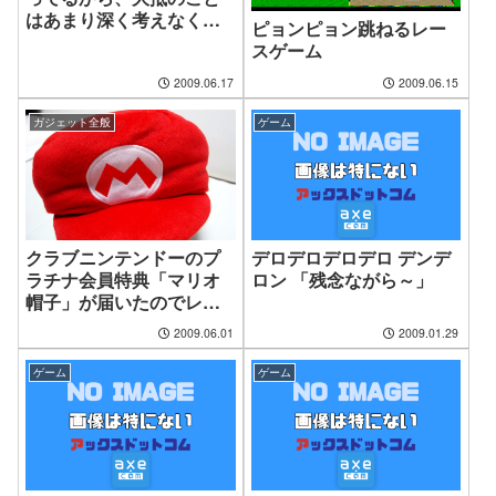
はあまり深く考えなくて
ピョンピョン跳ねるレー
も大丈夫な件
スゲーム
2009.06.17
2009.06.15
ガジェット全般
ゲーム
クラブニンテンドーのプ
デロデロデロデロ デンデ
ラチナ会員特典「マリオ
ロン 「残念ながら～」
帽子」が届いたのでレビ
ューしてみた
2009.06.01
2009.01.29
ゲーム
ゲーム