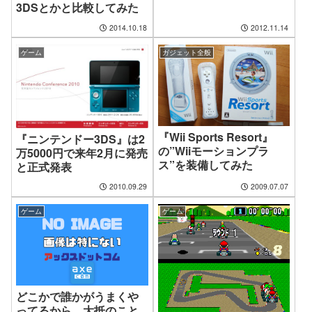
3DSとかと比較してみた
2014.10.18
2012.11.14
ゲーム
ガジェット全般
『Wii Sports Resort』
『ニンテンドー3DS』は2
の”Wiiモーションプラ
万5000円で来年2月に発売
ス”を装備してみた
と正式発表
2010.09.29
2009.07.07
ゲーム
ゲーム
どこかで誰かがうまくや
ってるから、大抵のこと