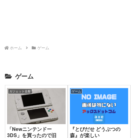
～怪盗レグルスからの予告状～』
言
詳細
ホーム
ゲーム
ゲーム
ガジェット全般
ゲーム
「Newニンテンドー
『とびだせ どうぶつの
3DS」を買ったので旧
森』が楽しい