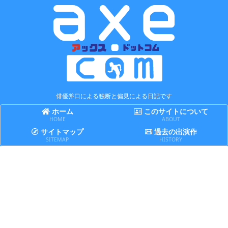
俳優斧口による独断と偏見による日記です
ホーム
このサイトについて
HOME
ABOUT
サイトマップ
過去の出演作
SITEMAP
HISTORY
舞台
日記
日
テ
【出演】天華楽喜『Leo of hearT
誤解と理解は表裏一体
賢