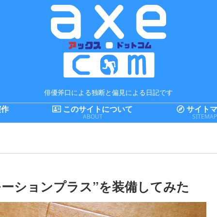
俳優斧口による独断と偏見による日記です
演作
このサイトについて
サイトマ
ABOUT
SITEMA
の”Wiiモーションプラス”を装備してみた