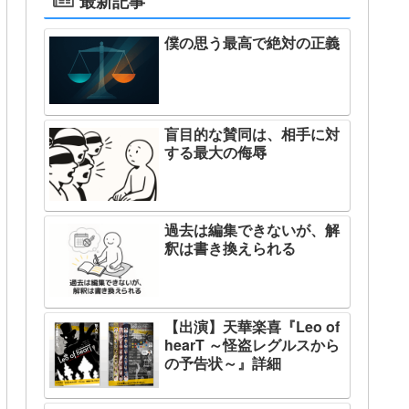
最新記事
僕の思う最高で絶対の正義
盲目的な賛同は、相手に対
する最大の侮辱
過去は編集できないが、解
釈は書き換えられる
【出演】天華楽喜『Leo of
hearT ～怪盗レグルスから
の予告状～』詳細