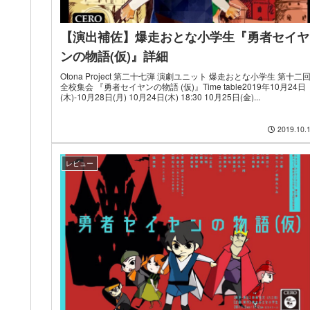
【演出補佐】爆走おとな小学生『勇者セイヤ
ンの物語(仮)』詳細
Otona Project 第二十七弾 演劇ユニット 爆走おとな小学生 第十二
全校集会 『勇者セイヤンの物語 (仮)』Time table2019年10月24日
(木)-10月28日(月) 10月24日(木) 18:30 10月25日(金)...
2019.10.
レビュー