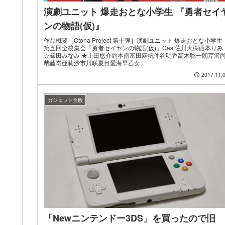
演劇ユニット 爆走おとな小学生 『勇者セイ
ンの物語(仮)』
作品概要［Otona Project 第十弾］演劇ユニット 爆走おとな小学生
第五回全校集会『勇者セイヤンの物語(仮)』Cast佐川大樹西本りみ
☆篠田みなみ ★上田悠介釣本南富田麻帆仲谷明香高木聡一朗芹沢
哉藤嵜亜莉沙市川咲夏目愛海早乙女...
2017.11.
ガジェット全般
「Newニンテンドー3DS」を買ったので旧