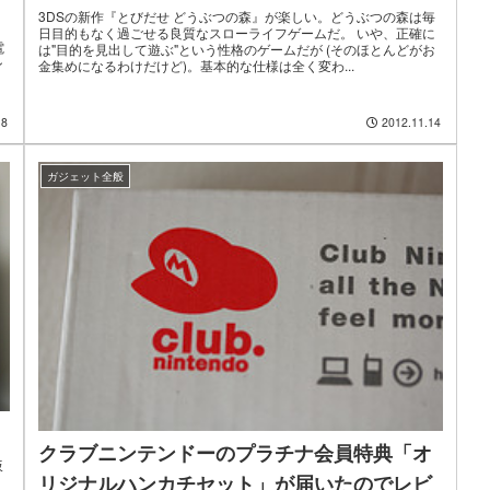
3DSの新作『とびだせ どうぶつの森』が楽しい。どうぶつの森は毎
日目的もなく過ごせる良質なスローライフゲームだ。 いや、正確に
電
は"目的を見出して遊ぶ"という性格のゲームだが (そのほとんどがお
ン
金集めになるわけだけど)。基本的な仕様は全く変わ...
18
2012.11.14
ガジェット全般
クラブニンテンドーのプラチナ会員特典「オ
仮
リジナルハンカチセット」が届いたのでレビ