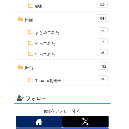
139
観劇
841
日記
45
まとめてみた
16
やってみた
28
行ってみた
732
舞台
44
Theatre劇団子
フォロー
axeをフォローする