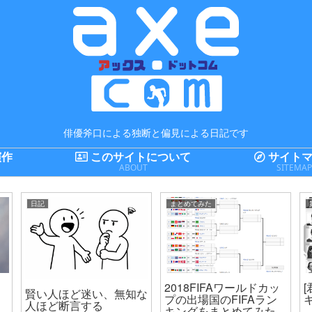
俳優斧口による独断と偏見による日記です
演作
このサイトについて
サイトマ
ABOUT
SITEMA
日記
まとめてみた
2018FIFAワールドカッ
賢い人ほど迷い、無知な
プの出場国のFIFAラン
人ほど断言する
キングをまとめてみた