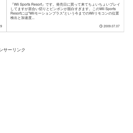
『Wii Sports Resort』です。発売日に買って来てちょいちょいプレイ
してますが居合い切りとピンポンが面白すぎます。このWii Sports
Resortには"Wiiモーションプラス"という今までのWiiリモコンの位置
検出と加速度...
29
2009.07.07
ンサーリンク