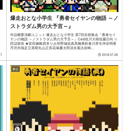
爆走おとな小学生 『勇者セイヤンの物語 ～ノ
ストラダム男の大予言～』
回
作品概要演劇ユニット 爆走おとな小学生 第7回全校集会『勇者セイ
ヤンの物語 ～ノストラダム男の大予言～』Cast佐川大樹佐藤日向 ☆
田辺留依 ★富田麻帆西本りみ登野城佑真髙橋果鈴春川芽生仲谷明香
芹沢尚哉足立英昭丸山正吾花塚廉太郎須永風汰岩崎...
17
2018.07.26
舞台