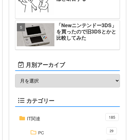
「Newニンテンドー3DS」
を買ったので旧3DSとかと
比較してみた
月別アーカイブ
カテゴリー
185
IT関連
29
PC