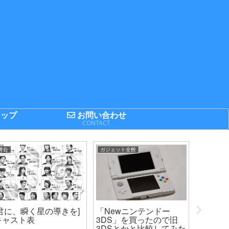
ップ
お問い合わせ
P
CONTACT
舞台
ガジェット全般
まとめてみ
「Newニンテンドー
[君に、瞬く星の導きを]
2014F
3DS」を買ったので旧
キャスト表
プの出場
3DSとかと比較してみた
キング