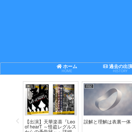
ホーム
過去の出
HOME
HISTORY
舞台
日記
次世代機
【出演】天華楽喜『Leo
誤解と理解は表裏一体
ネクサ
of hearT ～怪盗レグルス
からの予告状～』詳細