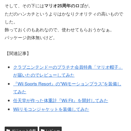
そして、その下には
マリオ25周年のロゴ
が。
ただのハンカチというよりはかなりクオリティの高いもので
した。
飾っておくのもあれなので、使わせてもらおうかなぁ。
パッケージ勿体無いけど。
【関連記事】
クラブニンテンドーのプラチナ会員特典「マリオ帽子」
が届いたのでレビューしてみた
『Wii Sports Resort』の”Wiiモーションプラス”を装備し
てみた
任天堂が作った体重計『Wii Fit』を開封してみた
Wiiリモコンジャケットを装備してみた
ガジェット全般
レビュー