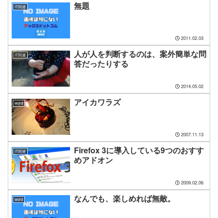
無題
IT関連
2011.02.03
人が人を判断するのは、案外簡単な問
IT関連
答だったりする
2014.05.02
アイカワラズ
word
2007.11.13
Firefox 3に導入している9つのおすす
IT関連
めアドオン
2009.02.06
なんでも、楽しめれば無敵。
word