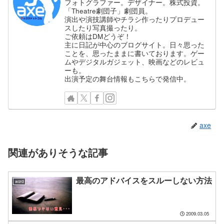
フォトグラファー。デザイナー。株式投資。
「Theatre劇団子」劇団員。
演出や演技講師やチラシ作ったりプロデュー
スしたり写真撮ったり。
ご依頼はDMどうぞ！
主に日記が中心のブログサイト。日々思った
ことを、思ったままに書いております。ゲー
ムやデジタルガジェット、映画などのレビュ
ーも。
出演予定の舞台情報もこちらで発信中。
axe
関連がありそうな記事
最高のアドバイスをスルーしない方法
word
2009.03.05