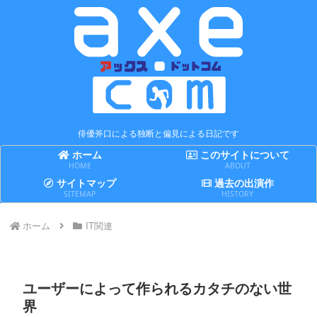
俳優斧口による独断と偏見による日記です
ホーム
このサイトについて
HOME
ABOUT
サイトマップ
過去の出演作
SITEMAP
HISTORY
ホーム
IT関連
ユーザーによって作られるカタチのない世
界