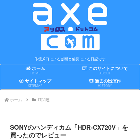
俳優斧口による独断と偏見による日記です
ホーム
このサイトについて
HOME
ABOUT
サイトマップ
過去の出演作
SITEMAP
HISTORY
ホーム
IT関連
SONYのハンディカム「HDR-CX720V」を
買ったのでレビュー