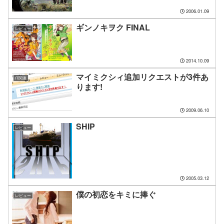
2006.01.09
ギンノキヲク FINAL
レビュー
2014.10.09
マイミクシィ追加リクエストが3件あ
IT関連
ります!
2009.06.10
SHIP
レビュー
2005.03.12
僕の初恋をキミに捧ぐ
レビュー