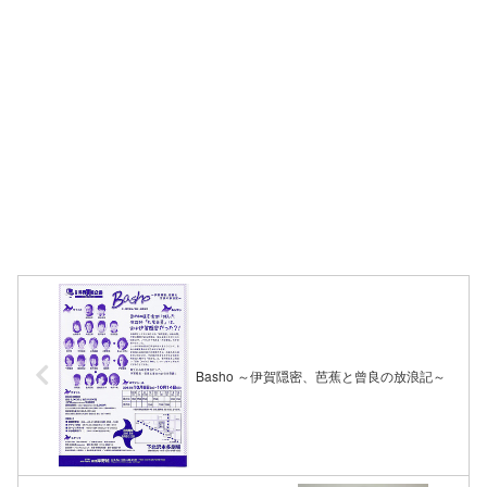
Basho ～伊賀隠密、芭蕉と曾良の放浪記～