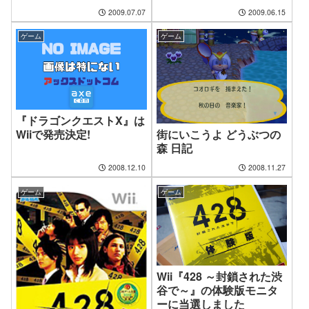
2009.07.07
2009.06.15
ゲーム
ゲーム
『ドラゴンクエストX』は
街にいこうよ どうぶつの
Wiiで発売決定!
森 日記
2008.12.10
2008.11.27
ゲーム
ゲーム
Wii『428 ～封鎖された渋
谷で～』の体験版モニタ
ーに当選しました