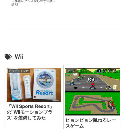
～怪盗レグルスからの予告状～』
言
詳細
Wii
ガジェット全般
ゲーム
『Wii Sports Resort』
の”Wiiモーションプラ
ス”を装備してみた
ピョンピョン跳ねるレー
スゲーム