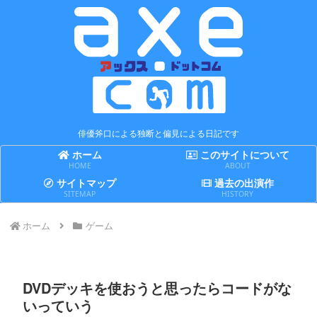
俳優斧口による独断と偏見による日記です
ホーム
このサイトについて
HOME
ABOUT
サイトマップ
過去の出演作
SITEMAP
HISTORY
ホーム
ゲーム
DVDデッキを使おうと思ったらコードがな
いっていう