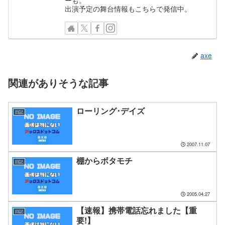
ーも。
出演予定の舞台情報もこちらで発信中。
axe
関連がありそうな記事
ローリング･デイズ
日記
2007.11.07
棚からボタモチ
日記
2005.04.27
【速報】携帯電話忘れました【重
日記
要!】