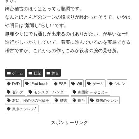
舞台稽古のほうはとっても順調です。
なんとほとんどのシーンの段取りが終わったそうで、いやは
や明日は”荒通し”らしいです。
無理やりにでも通しが出来るのはありがたい、が早いなー!!
進行がしっかりしていて、着実に進んでいるのを実感できる
稽古ですが、これからの作りこみが役者の腕の見せ所。
ゲーム
日記
舞台
DVD
iPod touch
PSP
Wii
ゲーム
シレン
ゼルダ
モンスターハンター
劇団命 ～みこと～
君に、桜の花の祝福を
稽古
舞台
風来のシレン
風来のシレン3
スポンサーリンク