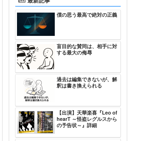
最新記事
僕の思う最高で絶対の正義
盲目的な賛同は、相手に対
する最大の侮辱
過去は編集できないが、解
釈は書き換えられる
【出演】天華楽喜『Leo of
hearT ～怪盗レグルスから
の予告状～』詳細