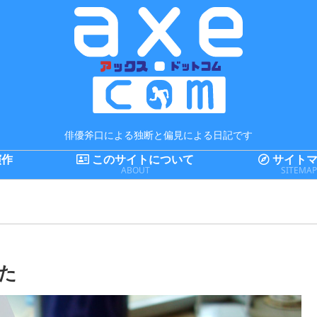
俳優斧口による独断と偏見による日記です
演作
このサイトについて
サイトマ
ABOUT
SITEMA
た