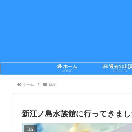
ホーム
過去の出
HOME
HISTORY
ホーム
日記
新江ノ島水族館に行ってきまし
日記