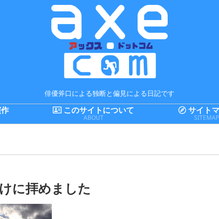
俳優斧口による独断と偏見による日記です
演作
このサイトについて
サイトマ
ABOUT
SITEMA
けに拝めました