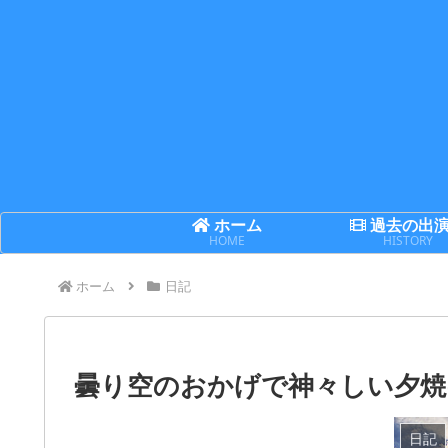
ホーム
過去の出
HOME
HISTORY
ホーム
日記
曇り空のおかげで神々しい夕焼
日記