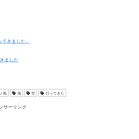
ってきました。
きました
ノ島
海
空
行ってきた
ンサーリンク