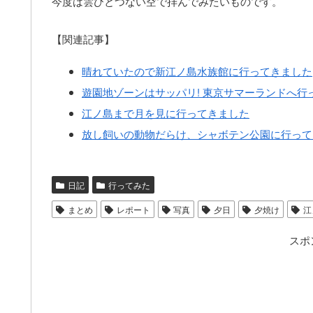
今度は雲ひとつない空で拝んでみたいものです。
【関連記事】
晴れていたので新江ノ島水族館に行ってきました
遊園地ゾーンはサッパリ! 東京サマーランドへ行
江ノ島まで月を見に行ってきました
放し飼いの動物だらけ、シャボテン公園に行って
日記
行ってみた
まとめ
レポート
写真
夕日
夕焼け
江
スポ