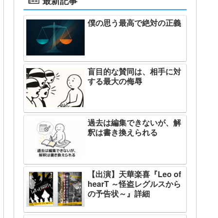
最新記事
僕の思う最高で絶対の正義
盲目的な賛同は、相手に対
する最大の侮辱
過去は編集できないが、解
釈は書き換えられる
【出演】天華楽喜『Leo of
hearT ～怪盗レグルスから
の予告状～』詳細