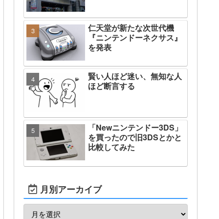
仁天堂が新たな次世代機
『ニンテンドーネクサス』
を発表
賢い人ほど迷い、無知な人
ほど断言する
「Newニンテンドー3DS」
を買ったので旧3DSとかと
比較してみた
月別アーカイブ