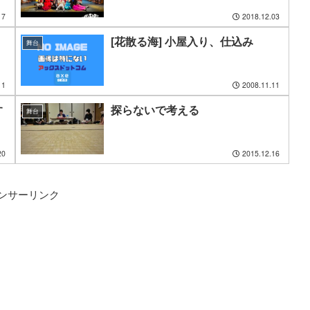
17
2018.12.03
[花散る海] 小屋入り、仕込み
舞台
11
2008.11.11
す
探らないで考える
舞台
20
2015.12.16
ンサーリンク