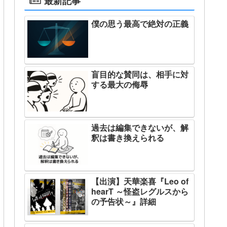
最新記事
僕の思う最高で絶対の正義
盲目的な賛同は、相手に対
する最大の侮辱
過去は編集できないが、解
釈は書き換えられる
【出演】天華楽喜『Leo of
hearT ～怪盗レグルスから
の予告状～』詳細