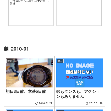
～怪盗レグルスからの予告状～』
言
詳細
2010-01
舞台
舞台
初日3日前、本番5日前
歌もダンスも、アクショ
ンもありません
2010.01.29
2010.01.28