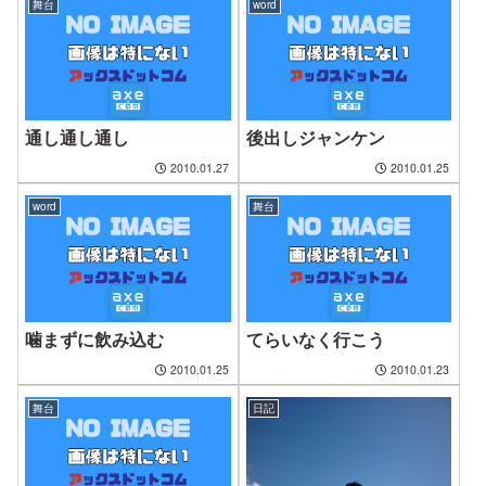
舞台
word
通し通し通し
後出しジャンケン
2010.01.27
2010.01.25
word
舞台
噛まずに飲み込む
てらいなく行こう
2010.01.25
2010.01.23
舞台
日記