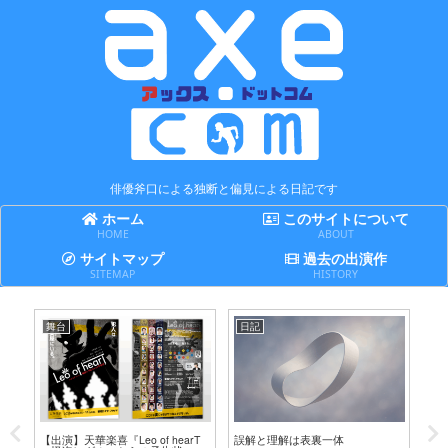
俳優斧口による独断と偏見による日記です
ホーム
このサイトについて
HOME
ABOUT
サイトマップ
過去の出演作
SITEMAP
HISTORY
舞台
日記
日
テ
【出演】天華楽喜『Leo of hearT
誤解と理解は表裏一体
賢