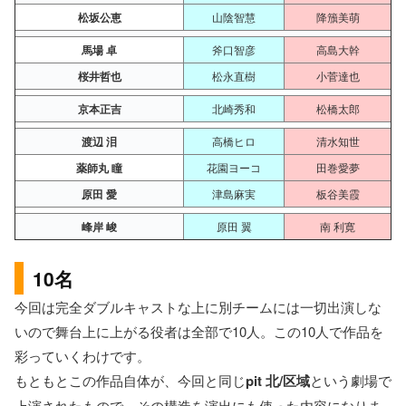
松坂公恵
山陰智慧
降籏美萌
馬場 卓
斧口智彦
高島大幹
桜井哲也
松永直樹
小菅達也
京本正吉
北崎秀和
松橋太郎
渡辺 泪
高橋ヒロ
清水知世
薬師丸 瞳
花園ヨーコ
田巻愛夢
原田 愛
津島麻実
板谷美霞
峰岸 峻
原田 翼
南 利寛
10名
今回は完全ダブルキャストな上に別チームには一切出演しな
いので舞台上に上がる役者は全部で10人。この10人で作品を
彩っていくわけです。
もともとこの作品自体が、今回と同じ
pit 北/区域
という劇場で
上演されたもので、その構造を演出にも使った内容になりま