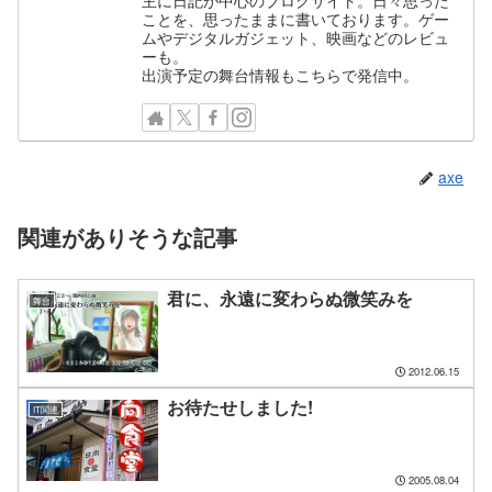
主に日記が中心のブログサイト。日々思った
ことを、思ったままに書いております。ゲー
ムやデジタルガジェット、映画などのレビュ
ーも。
出演予定の舞台情報もこちらで発信中。
axe
関連がありそうな記事
君に、永遠に変わらぬ微笑みを
舞台
2012.06.15
お待たせしました!
IT関連
2005.08.04