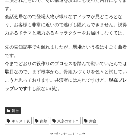
す。
会話芝居なので登場人物が織りなすドラマが見どころとな
り、お客様も非常に近いので逃げも隠れもできません。説得
力あるドラマと魅力あるキャラクターをお届けしなくては。
先の告知記事でも触れましたが、
馬場
という役はすごく曲者
です。
今までどおりの役作りのプロセスを踏んで動いていたんでは
駄目
なので、まず根本から。骨組みづくりを色々と試してい
こうと思っております。共演者にはあれですけど、
現在ブレ
ッブレです
申し訳ない(笑)。
舞台
キャスト表
南塾
東京のオトコ
舞台
スポンサーリンク