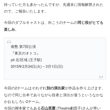
待っていた方も多かったんですが、先週末に情報解禁された
ので、ご報告いたします。
今回のダブルキャストは、向こうのチームの
同じ役がとても
楽しみ
。
南塾 第7回公演
『東京のオトコ』
pit 北/区域 (王子駅)
2015年2月24日(火) – 3月1日(日)
今回の2チームはそれぞれ
別の演出家
が作品を作り上げます。
なので同じ台本でありながら役者と演出が違うというなかな
かおもしろい2チーム。
今回の脚本家でもある
石山英憲
(Theatre劇団子)さんが率い