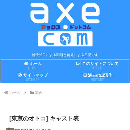
俳優斧口による独断と偏見による日記です
ホーム
このサイトについて
HOME
ABOUT
サイトマップ
過去の出演作
SITEMAP
HISTORY
ホーム
舞台
[東京のオトコ] キャスト表