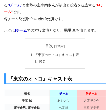
る”
Iチーム
“と南塾の主宰
南さん
が演出と役者を担当する”
Mチ
ーム
“です。
各チーム5公演づつの
全10公演
です。
ボクは
Iチーム
での本役出演となり、
馬場 卓
を演じます。
目次
『東京のオトコ』キャスト表
10名
『東京のオトコ』キャスト表
役名
Iチーム
Mチーム
千葉 誠
あやいち
大西 達之介
尾美俊男 / 尾美俊絵
七原 靖
三國 芙美子