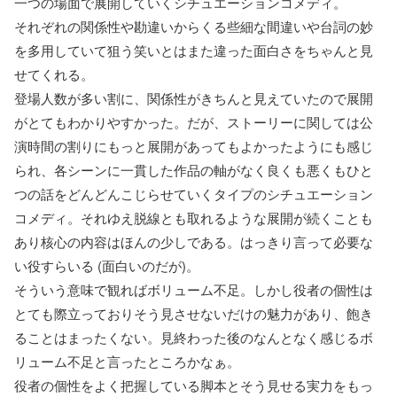
一つの場面で展開していくシチュエーションコメディ。
それぞれの関係性や勘違いからくる些細な間違いや台詞の妙
を多用していて狙う笑いとはまた違った面白さをちゃんと見
せてくれる。
登場人数が多い割に、関係性がきちんと見えていたので展開
がとてもわかりやすかった。だが、ストーリーに関しては公
演時間の割りにもっと展開があってもよかったようにも感じ
られ、各シーンに一貫した作品の軸がなく良くも悪くもひと
つの話をどんどんこじらせていくタイプのシチュエーション
コメディ。それゆえ脱線とも取れるような展開が続くことも
あり核心の内容はほんの少しである。はっきり言って必要な
い役すらいる (面白いのだが)。
そういう意味で観ればボリューム不足。しかし役者の個性は
とても際立っておりそう見させないだけの魅力があり、飽き
ることはまったくない。見終わった後のなんとなく感じるボ
リューム不足と言ったところかなぁ。
役者の個性をよく把握している脚本とそう見せる実力をもっ