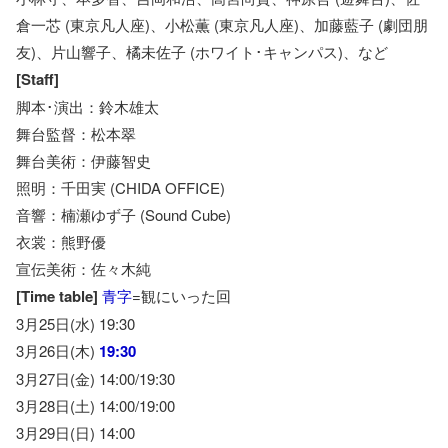
倉一芯 (東京凡人座)、小松薫 (東京凡人座)、加藤藍子 (劇団朋
友)、片山響子、橘未佐子 (ホワイト･キャンパス)、など
[Staff]
脚本･演出：鈴木雄太
舞台監督：松本翠
舞台美術：伊藤智史
照明：千田実 (CHIDA OFFICE)
音響：楠瀬ゆず子 (Sound Cube)
衣裳：熊野優
宣伝美術：佐々木純
[Time table]
青字
=観にいった回
3月25日(水) 19:30
3月26日(木)
19:30
3月27日(金) 14:00/19:30
3月28日(土) 14:00/19:00
3月29日(日) 14:00