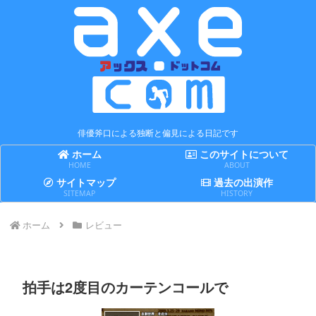
俳優斧口による独断と偏見による日記です
ホーム
このサイトについて
HOME
ABOUT
サイトマップ
過去の出演作
SITEMAP
HISTORY
ホーム
レビュー
拍手は2度目のカーテンコールで