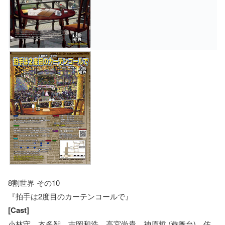
8割世界 その10
『拍手は2度目のカーテンコールで』
[Cast]
小林守、本多智、吉岡和浩、高宮尚貴、神原哲 (遊舞台)、佐