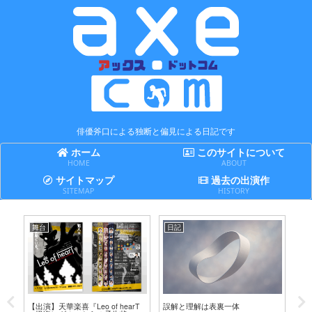
俳優斧口による独断と偏見による日記です
ホーム
このサイトについて
HOME
ABOUT
サイトマップ
過去の出演作
SITEMAP
HISTORY
舞台
日記
日
テ
【出演】天華楽喜『Leo of hearT
誤解と理解は表裏一体
賢