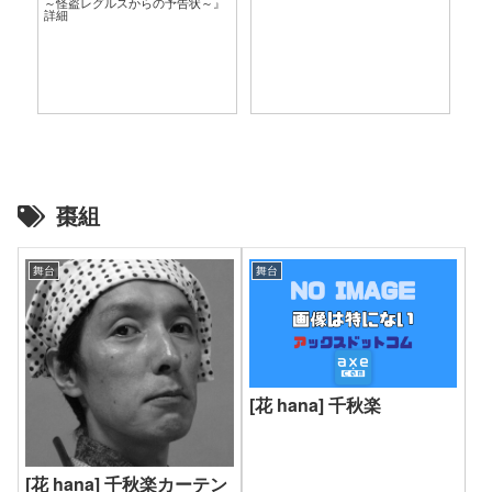
～怪盗レグルスからの予告状～』
言
詳細
棗組
舞台
舞台
[花 hana] 千秋楽
[花 hana] 千秋楽カーテン