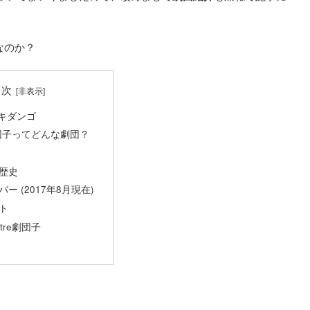
なのか？
目次
キダンゴ
e劇団子ってどんな劇団？
歴史
ー (2017年8月現在)
ト
tre劇団子