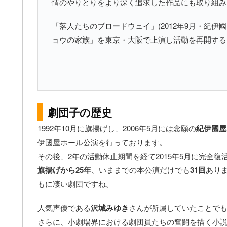
情のやりとりをより深く追求した作品にも取り組み
「落人たちのブロードウェイ」(2012年9月・紀伊國
ョウの家族」を東京・大阪で上演し活動を再開する
劇団子の歴史
1992年10月に旗揚げし、2006年5月には念願の
紀伊國屋
伊國屋ホール公演を行っております。
その後、2年の活動休止期間を経て2015年5月に完全
旗揚げから25年
、いままでの本公演だけでも
31回
あり
もに凄い劇団ですね。
人気声優である
沢城みゆき
さんが所属していたことで
さらに、小劇場界における劇団員たちの奮闘を描く小