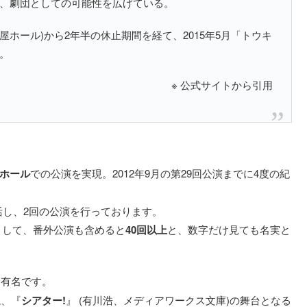
、劇団としての可能性を広げている。
屋ホール)から2年半の休止期間を経て、2015年5月「トウキ
。
※ 公式サイトから引用
ホール
での公演を実現。2012年9月の第29回公演までに4度の紀
復活し、2回の公演を行っております。
まして、番外公演も含めると
40回以上
と、数字だけ見ても名実と
も有名です。
説、『
シアター!
』 (有川浩、メディアワークス文庫)の舞台となる