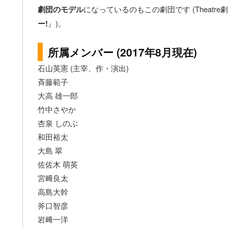
劇団のモデル
になっているのもこの劇団です (Theatr
ー!
』)。
所属メンバー (2017年8月現在)
石山英憲 (主宰、作・演出)
斉藤範子
大高 雄一郎
竹中さやか
杏泉 しのぶ
和田裕太
大島 翠
佐佐木 萌英
宮﨑良太
高島大幹
斧口智彦
岩﨑一洋