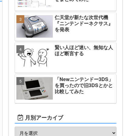
仁天堂が新たな次世代機
『ニンテンドーネクサス』
を発表
賢い人ほど迷い、無知な人
ほど断言する
「Newニンテンドー3DS」
を買ったので旧3DSとかと
比較してみた
月別アーカイブ