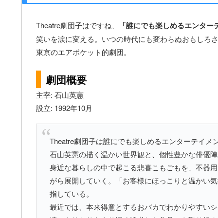
Theatre劇団子はですね、
「誰にでも楽しめるエンター
笑いを涙に変える。いつの時代にも変わらぬおもしろ
東京のエアポケット的劇団。
劇団概要
主宰: 石山英憲
設立: 1992年10月
Theatre劇団子は誰にでも楽しめるエンターテイ
石山英憲の描く温かい世界観と、個性豊かな俳優陣
身近な暮らしの中で起こる悲喜こもごもを、不器用
がら展開していく。「お客様にほっこりと温かい気
指している。
最近では、本来得意とするおバカでわかりやすいシ