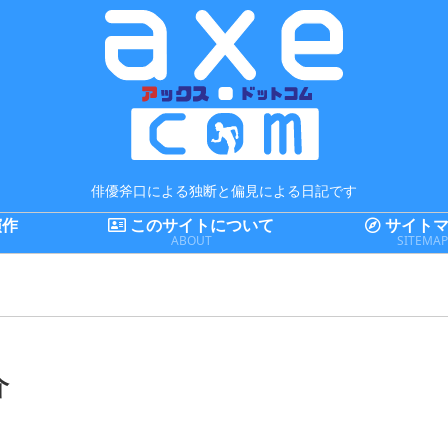
俳優斧口による独断と偏見による日記です
演作
このサイトについて
サイトマ
ABOUT
SITEMA
介