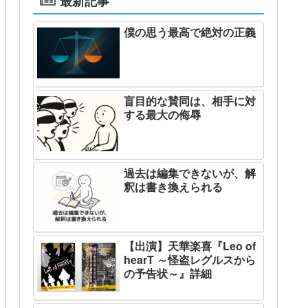
最新記事
僕の思う最高で絶対の正義
盲目的な賛同は、相手に対
する最大の侮辱
過去は編集できないが、解
釈は書き換えられる
【出演】天華楽喜『Leo of
hearT ～怪盗レグルスから
の予告状～』詳細