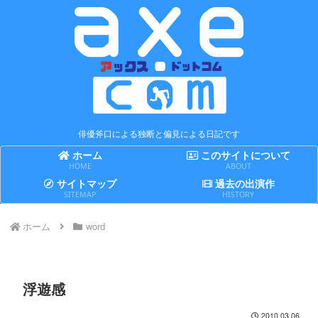
俳優斧口による独断と偏見による日記です
ホーム
このサイトについて
HOME
ABOUT
サイトマップ
過去の出演作
SITEMAP
HISTORY
ホーム
word
浮遊感
2010.03.06