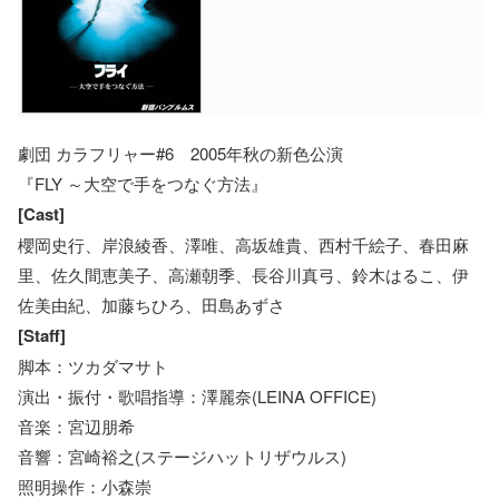
劇団 カラフリャー#6 2005年秋の新色公演
『FLY ～大空で手をつなぐ方法』
[Cast]
櫻岡史行、岸浪綾香、澤唯、高坂雄貴、西村千絵子、春田麻
里、佐久間恵美子、高瀬朝季、長谷川真弓、鈴木はるこ、伊
佐美由紀、加藤ちひろ、田島あずさ
[Staff]
脚本：ツカダマサト
演出・振付・歌唱指導：澤麗奈(LEINA OFFICE)
音楽：宮辺朋希
音響：宮崎裕之(ステージハットリザウルス)
照明操作：小森崇