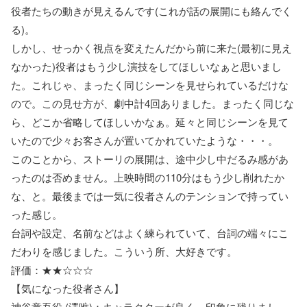
役者たちの動きが見えるんです(これが話の展開にも絡んでく
る)。
しかし、せっかく視点を変えたんだから前に来た(最初に見え
なかった)役者はもう少し演技をしてほしいなぁと思いまし
た。これじゃ、まったく同じシーンを見せられているだけな
ので。この見せ方が、劇中計4回ありました。まったく同じな
ら、どこか省略してほしいかなぁ。延々と同じシーンを見て
いたので少々お客さんが置いてかれていたような・・・。
このことから、ストーリの展開は、途中少し中だるみ感があ
ったのは否めません。上映時間の110分はもう少し削れたか
な、と。最後までは一気に役者さんのテンションで持ってい
った感じ。
台詞や設定、名前などはよく練られていて、台詞の端々にこ
だわりを感じました。こういう所、大好きです。
評価：★★☆☆☆
【気になった役者さん】
神谷章吾役 (澤唯)：キャラクターが良く、印象に残りまし