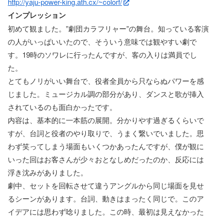
http://yaju-power-king.ath.cx/~colorf/
インプレッション
初めて観ました。”劇団カラフリャー”の舞台。知っている客演
の人がいっぱいいたので、そういう意味では観やすい劇で
す。19時のソワレに行ったんですが、客の入りは満員でし
た。
とてもノリがいい舞台で、役者全員から只ならぬパワーを感
じました。ミュージカル調の部分があり、ダンスと歌が挿入
されているのも面白かったです。
内容は、基本的に一本筋の展開。分かりやす過ぎるくらいで
すが、台詞と役者のやり取りで、うまく繋いでいました。思
わず笑ってしまう場面もいくつかあったんですが、僕が観に
いった回はお客さんが少々おとなしめだったのか、反応には
浮き沈みがありました。
劇中、セットを回転させて違うアングルから同じ場面を見せ
るシーンがあります。台詞、動きはまったく同じで。このア
イデアには思わず唸りました。この時、最初は見えなかった