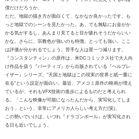
僕だけだろうか。
ただ、地獄の描き方が面白くて、なかなか良かったです。も
っと地獄でのシーンを見たかった。あ、でも無駄にお金がか
かる気がするし、あんまり見てると目が疲れそうだからいい
かな。さらに、宗教色が強いのも特徴。とっても強い。ここ
は評価が分かれるでしょう。苦手な人は星一つ減ります。
『コンスタンティン』の原作は、米DCコミックス社で大人向
け作品を扱う『バーティゴ』から出版されている『ヘルブレ
イザー』シリーズ。”天国と地獄はこの現実の世界と紙一重に
在る”という設定が面白い。最近、アメコミ原作の映画が増え
ているが、それもVFX技術の進歩によるものだと考えられ
る。「こんな映像が可能になったんだから、実写化してしま
おう」という、非常にアメリカ人らしい考え方だ(笑)。
この勢いでいけば、いづれ『ドラゴンボール』が実写化され
る日も近いでしょう。