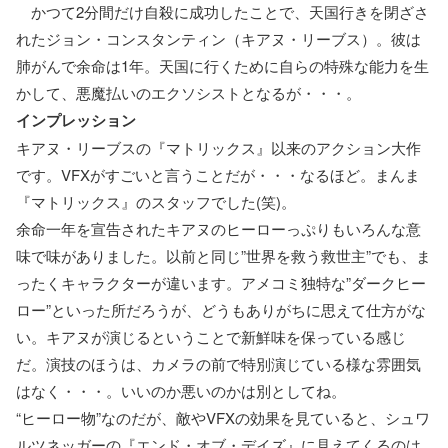
かつて2分間だけ自殺に成功したことで、天国行きを閉ざさ
れたジョン・コンスタンティン（キアヌ・リーブス）。彼は
肺がんで余命は1年。天国に行くために自らの特殊な能力を生
かして、悪魔払いのエクソシストとなるが・・・。
インプレッション
キアヌ・リーブスの『マトリックス』以来のアクション大作
です。VFXがすごいと言うことだが・・・なるほど。まんま
『マトリックス』のスタッフでした(笑)。
余命一年を宣告されたキアヌのヒーローっぷりもいろんな意
味で味がありました。以前と同じ”世界を救う救世主”でも、ま
ったくキャラクターが違います。アメコミ独特な”ダークヒー
ロー”といった所だろうが、どうもありがちに思えて仕方がな
い。キアヌが演じるということで新鮮味を保っている感じ
だ。演技のほうは、カメラの前で特別演じている様な雰囲気
はなく・・・。いいのか悪いのかは別としてね。
“ヒーロー物”なのだが、敵やVFXの効果を見ていると、シュワ
ルツネッガーの『エンド・オブ・デイズ』に見えてくるのは