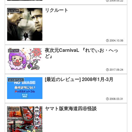
2009.05.22
リクルート
レビュー
2004.10.06
夜次元CarnivaL 『れでぃお・へっ
レビュー
ど』
2017.09.24
[最近のレビュー] 2008年1月-3月
まとめてみた
2008.03.31
ヤマト版東海道四谷怪談
レビュー