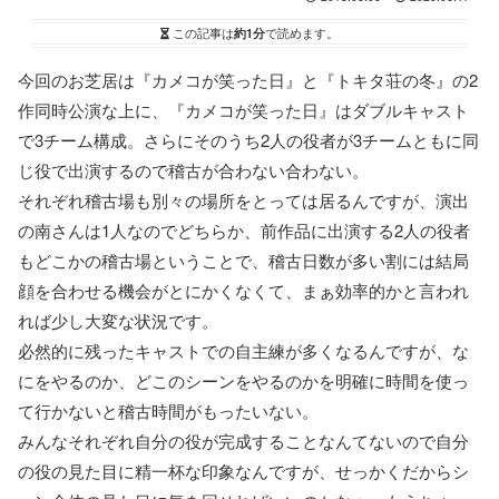
この記事は
約1分
で読めます。
今回のお芝居は『カメコが笑った日』と『トキタ荘の冬』の2
作同時公演な上に、『カメコが笑った日』はダブルキャスト
で3チーム構成。さらにそのうち2人の役者が3チームともに同
じ役で出演するので稽古が合わない合わない。
それぞれ稽古場も別々の場所をとっては居るんですが、演出
の南さんは1人なのでどちらか、前作品に出演する2人の役者
もどこかの稽古場ということで、稽古日数が多い割には結局
顔を合わせる機会がとにかくなくて、まぁ効率的かと言われ
れば少し大変な状況です。
必然的に残ったキャストでの自主練が多くなるんですが、な
にをやるのか、どこのシーンをやるのかを明確に時間を使っ
て行かないと稽古時間がもったいない。
みんなそれぞれ自分の役が完成することなんてないので自分
の役の見た目に精一杯な印象なんですが、せっかくだからシ