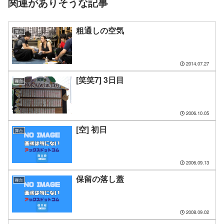
関連がありそうな記事
粗通しの空気
舞台
2014.07.27
[笑笑7] 3日目
舞台
2006.10.05
[空] 初日
舞台
2006.09.13
保留の落し蓋
舞台
2008.09.02