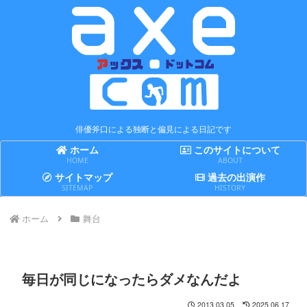
俳優斧口による独断と偏見による日記です
ホーム
このサイトについて
HOME
ABOUT
サイトマップ
過去の出演作
SITEMAP
HISTORY
ホーム
舞台
毎日が同じになったらダメなんだよ
2013.03.05
2025.06.17