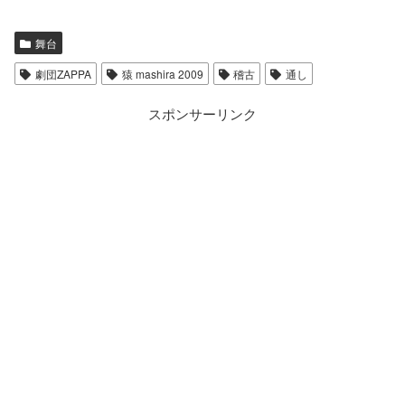
舞台
劇団ZAPPA
猿 mashira 2009
稽古
通し
スポンサーリンク