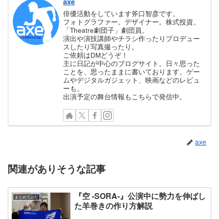
axe
俳優活動をしています斧口智彦です。
フォトグラファー。デザイナー。株式投資。
「Theatre劇団子」劇団員。
演出や演技講師やチラシ作ったりプロデュー
スしたり写真撮ったり。
ご依頼はDMどうぞ！
主に日記が中心のブログサイト。日々思った
ことを、思ったままに書いております。ゲー
ムやデジタルガジェット、映画などのレビュ
ーも。
出演予定の舞台情報もこちらで発信中。
axe
関連がありそうな記事
『空 -SORA-』公演中に勢力を伸ばし
まとめてみた
た羊巻きの作り方解説