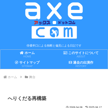
俳優斧口による独断と偏見による日記です
ホーム
このサイトについて
HOME
ABOUT
サイトマップ
過去の出演作
SITEMAP
HISTORY
ホーム
舞台
へりくだる再構築
2009.04.08
2025.06.17