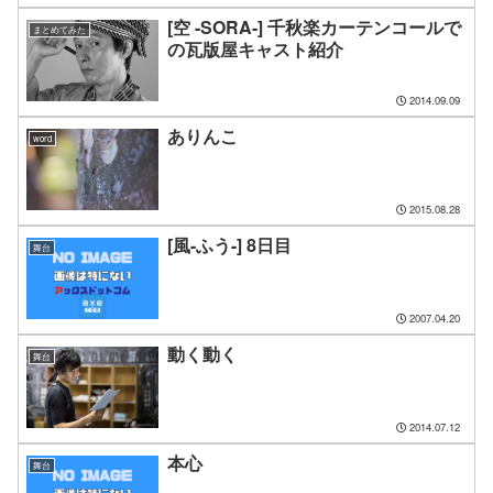
[空 -SORA-] 千秋楽カーテンコールで
まとめてみた
の瓦版屋キャスト紹介
2014.09.09
ありんこ
word
2015.08.28
[風-ふう-] 8日目
舞台
2007.04.20
動く動く
舞台
2014.07.12
本心
舞台