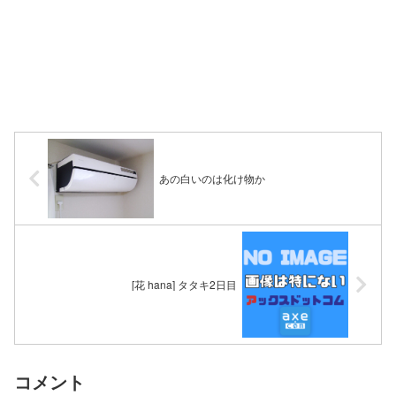
あの白いのは化け物か
[花 hana] タタキ2日目
コメント