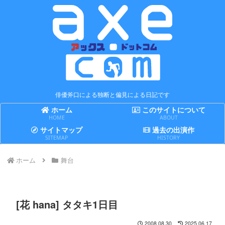
俳優斧口による独断と偏見による日記です
ホーム
このサイトについて
HOME
ABOUT
サイトマップ
過去の出演作
SITEMAP
HISTORY
ホーム
舞台
[花 hana] タタキ1日目
2008.08.30
2025.06.17