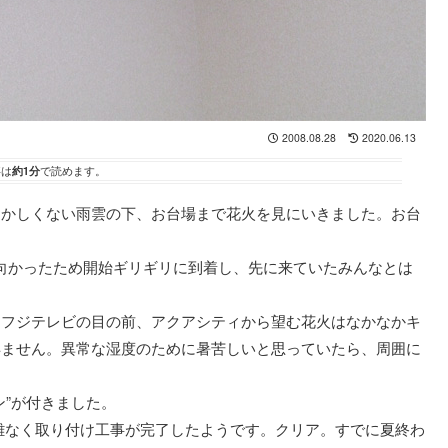
2008.08.28
2020.06.13
事は
約1分
で読めます。
おかしくない雨雲の下、お台場まで花火を見にいきました。お台
。
ぐに向かったため開始ギリギリに到着し、先に来ていたみんなとは
。
、フジテレビの目の前、アクアシティから望む花火はなかなかキ
得ません。異常な湿度のために暑苦しいと思っていたら、周囲に
ン”が付きました。
難なく取り付け工事が完了したようです。クリア。すでに夏終わ