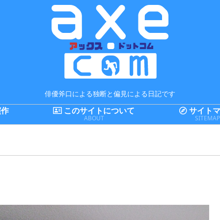
俳優斧口による独断と偏見による日記です
演作
このサイトについて
サイトマ
ABOUT
SITEMA