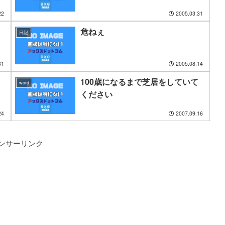
22
2005.03.31
危ねぇ
日記
31
2005.08.14
100歳になるまで芝居をしていて
word
ください
24
2007.09.16
ンサーリンク