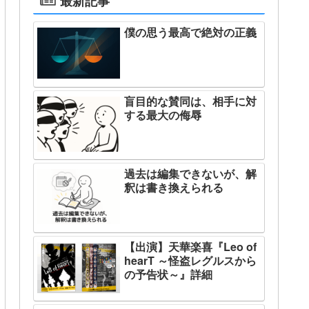
最新記事
僕の思う最高で絶対の正義
盲目的な賛同は、相手に対
する最大の侮辱
過去は編集できないが、解
釈は書き換えられる
【出演】天華楽喜『Leo of
hearT ～怪盗レグルスから
の予告状～』詳細