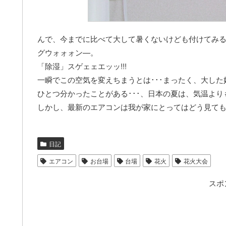
んで、今までに比べて大して暑くないけども付けてみ
グウォォォン—。
「除湿」スゲェェエッッ!!!
一瞬でこの空気を変えちまうとは･･･まったく、大した
ひとつ分かったことがある･･･、日本の夏は、気温よ
しかし、最新のエアコンは我が家にとってはどう見て
日記
エアコン
お台場
台場
花火
花火大会
スポ