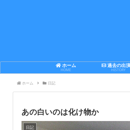
ホーム
過去の出
HOME
HISTORY
ホーム
日記
あの白いのは化け物か
日記