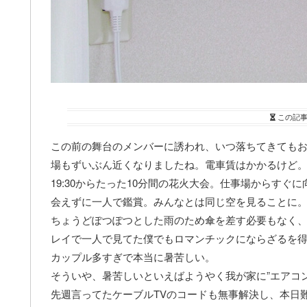
この記
この前の舞台のメンバーに誘われ、いつ落ちてきても
場もずいぶん近くなりましたね。電車賃はかかるけど
19:30からたった10分間の花火大会。仕事場からす
会えずに一人で鑑賞。みんなとは同じ空を見ることに
ちょうどぽつぽつとした雨のため傘を差す必要もなく
レイで一人で見てた僕でもロマンチックにならざるを
カップル多すぎで本当に暑苦しい。
そういや、暑苦しいといえばようやく我が家に”エアコ
先週言ってたケーブルTVのコードも無事解決し、本日