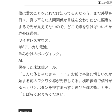
この記
僕は君のことをどれだけ知ってるんだろう。まだ外壁
日々。真っ平らな人間関係が目線を交わすたびに脳裏を
まるで先が見えてないので、どこで線を引けばいいの
赤外線通信。
ワイヤレスマウス。
単3アルカリ電池。
飲みかけのボルヴィック。
AI。
保存した未送信メール。
「こんな体じゃなきゃ・・・」お前は本当に悔しいの
始まる前のワクワク感が先行してる。横断歩道で信号
ゆっくりとボタンを押すまっすぐ伸びた僕の指。カチ
「しばらくおまちください」