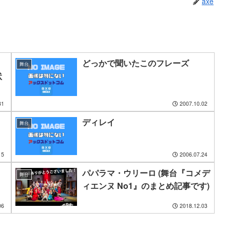
axe
どっかで聞いたこのフレーズ
舞台
状
31
2007.10.02
ディレイ
舞台
15
2006.07.24
パパラマ・ウリーロ (舞台『コメデ
舞台
ィエンヌ No1』のまとめ記事です)
06
2018.12.03