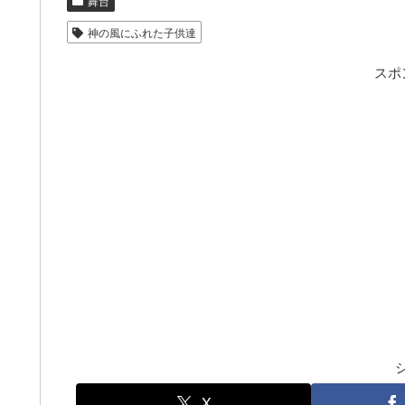
舞台
神の風にふれた子供達
スポ
X