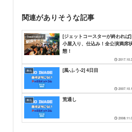
関連がありそうな記事
[ジェットコースターが終われば]
Theatre劇団子
小屋入り、仕込み！全公演満席
態！
2017.10.
[風-ふう-2] 4日目
舞台
2007.10.
荒通し
舞台
2008.11.