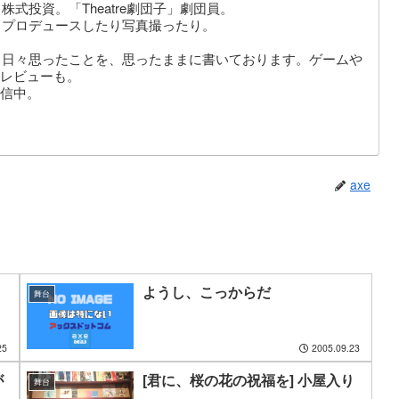
式投資。「Theatre劇団子」劇団員。
りプロデュースしたり写真撮ったり。
。日々思ったことを、思ったままに書いております。ゲームや
レビューも。
信中。
axe
ようし、こっからだ
舞台
25
2005.09.23
が
[君に、桜の花の祝福を] 小屋入り
舞台