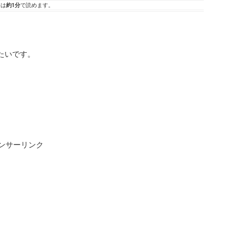
事は
約1分
で読めます。
たいです。
ンサーリンク