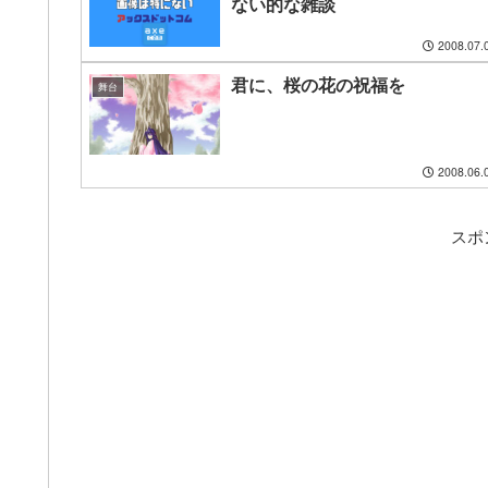
ない的な雑談
2008.07.
君に、桜の花の祝福を
舞台
2008.06.
スポ