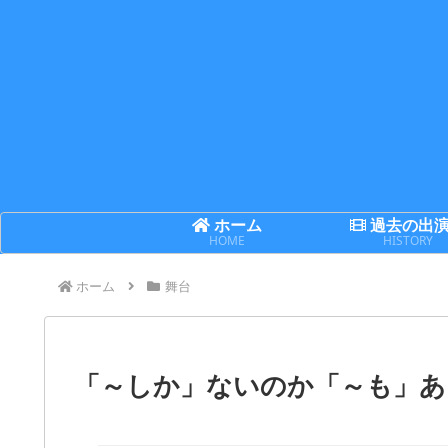
ホーム
過去の出
HOME
HISTORY
ホーム
舞台
「～しか」ないのか「～も」あ