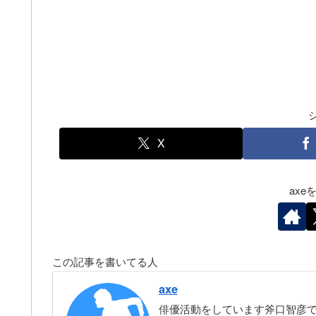
X
ax
この記事を書いてる人
axe
俳優活動をしています斧口智彦