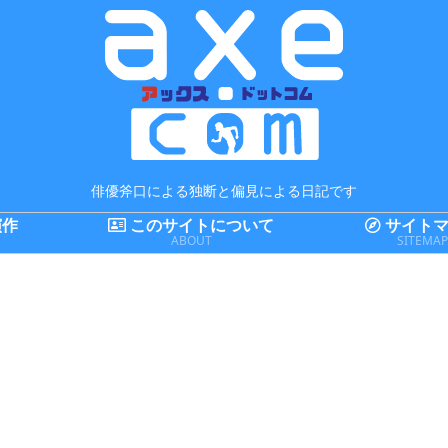
俳優斧口による独断と偏見による日記です
演作
このサイトについて
サイトマ
ABOUT
SITEMA
まとめてみた
舞台
ガジェット全般
ま
2018FIFAワー
[君に、瞬く星
「Newニンテ
20
ルドカップの
の導きを] キャ
ンドー3DS」
ル
出場国のFIFA
スト表
を買ったので
出
ランキングを
旧3DSとかと
ラ
まとめてみた
比較してみた
ま
日記
ガジェット全般
レビュー
舞