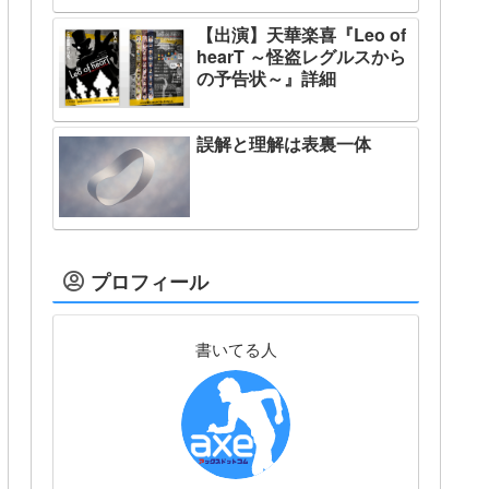
【出演】天華楽喜『Leo of
hearT ～怪盗レグルスから
の予告状～』詳細
誤解と理解は表裏一体
プロフィール
書いてる人