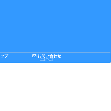
ップ
お問い合わせ
P
CONTACT
とめてみた
日記
日記
14FIFAワー
思ってたのと
第52回 立川ま
ドカップの
ちょっと違う!
つり国営昭和
場国のFIFA
町田リス園に
記念公園花火
ンキングを
行ってきまし
大会
とめてみた
た
台
レビュー
IT関連