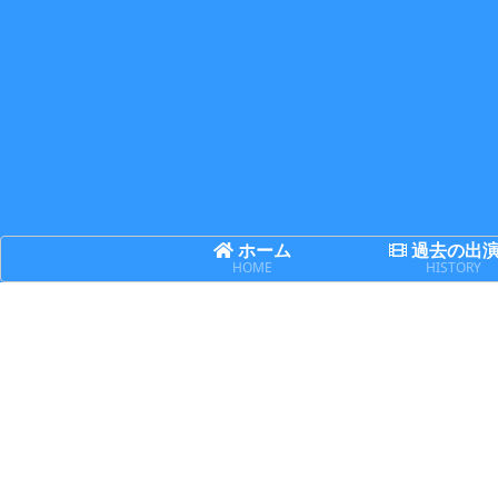
ホーム
過去の出
HOME
HISTORY
舞台
日記
日記
【出演】天華
誤解と理解は
賢い人ほど迷
楽喜『Leo of
表裏一体
い、無知な人
hearT ～怪盗
ほど断言する
レグルスから
の予告状～』
詳細