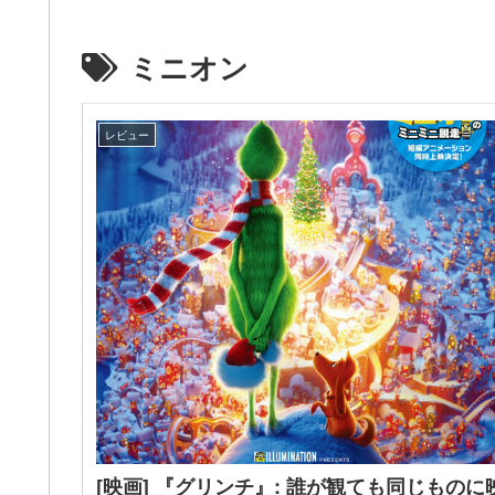
ミニオン
レビュー
[映画] 『グリンチ』: 誰が観ても同じものに