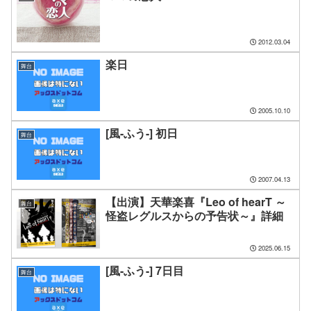
2012.03.04
楽日
舞台
2005.10.10
[風-ふう-] 初日
舞台
2007.04.13
【出演】天華楽喜『Leo of hearT ～
舞台
怪盗レグルスからの予告状～』詳細
2025.06.15
[風-ふう-] 7日目
舞台