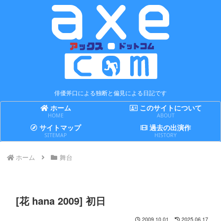
俳優斧口による独断と偏見による日記です
ホーム
このサイトについて
HOME
ABOUT
サイトマップ
過去の出演作
SITEMAP
HISTORY
ホーム
舞台
[花 hana 2009] 初日
2009.10.01
2025.06.17