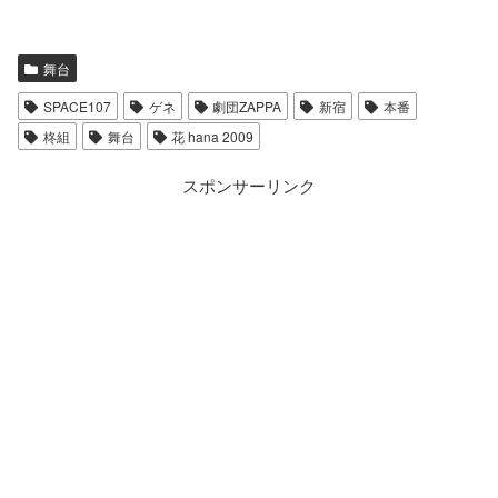
舞台
SPACE107
ゲネ
劇団ZAPPA
新宿
本番
柊組
舞台
花 hana 2009
スポンサーリンク