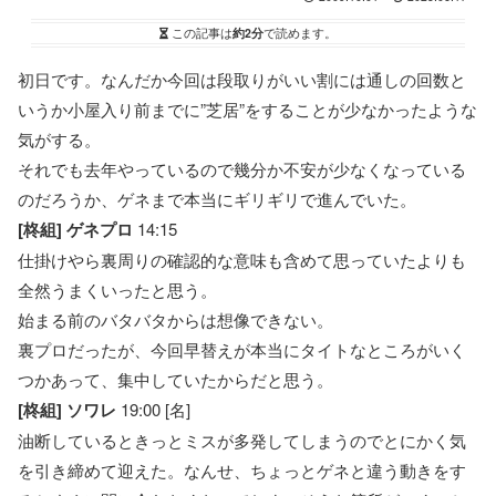
この記事は
約2分
で読めます。
初日です。なんだか今回は段取りがいい割には通しの回数と
いうか小屋入り前までに”芝居”をすることが少なかったような
気がする。
それでも去年やっているので幾分か不安が少なくなっている
のだろうか、ゲネまで本当にギリギリで進んでいた。
[柊組] ゲネプロ
14:15
仕掛けやら裏周りの確認的な意味も含めて思っていたよりも
全然うまくいったと思う。
始まる前のバタバタからは想像できない。
裏プロだったが、今回早替えが本当にタイトなところがいく
つかあって、集中していたからだと思う。
[柊組] ソワレ
19:00 [名]
油断しているときっとミスが多発してしまうのでとにかく気
を引き締めて迎えた。なんせ、ちょっとゲネと違う動きをす