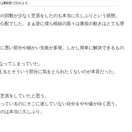
事は
約2分
で読めます。
しの回数が少なく芝居をしたのも本当に久しぶりという状態。
が心配でした。まぁ逆に僕ら椛組の面々は裏役の動きはとても理
うに悪い部分や細かい失敗が多発。しかし簡単に解決できるもの
になってしまっていた。
えるとそういう部分に気をとられたくないのが本音だった。
に芝居をしていたと思う。
かっているのにそこに達していない自分をやや歯がゆく思う。
たのは本当に久しぶり。