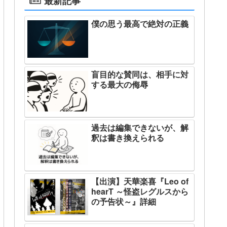
最新記事
僕の思う最高で絶対の正義
盲目的な賛同は、相手に対
する最大の侮辱
過去は編集できないが、解
釈は書き換えられる
【出演】天華楽喜『Leo of
hearT ～怪盗レグルスから
の予告状～』詳細