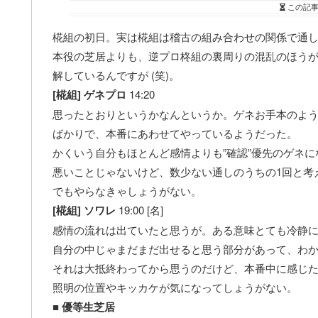
この記
椛組の初日。実は椛組は稽古の組み合わせの関係で通
本役の芝居よりも、逆プロ柊組の裏周りの混乱のほう
解しているんですが (笑)。
[椛組] ゲネプロ
14:20
思ったとおりというかなんというか。ゲネお手本のよ
ばかりで、本番にあわせてやっているようだった。
かくいう自分もほとんど感情よりも”確認”優先のゲネ
悪いことじゃないけど、数少ない通しのうちの1回と考
でもやらなきゃしょうがない。
[椛組] ソワレ
19:00 [名]
感情の流れは出ていたと思うが。ある意味とても冷静
自分の中じゃまだまだ出せると思う部分があって、わ
それは大抵終わってから思うのだけど、本番中に感じ
照明の位置やキッカケが気になってしょうがない。
■
優等生芝居