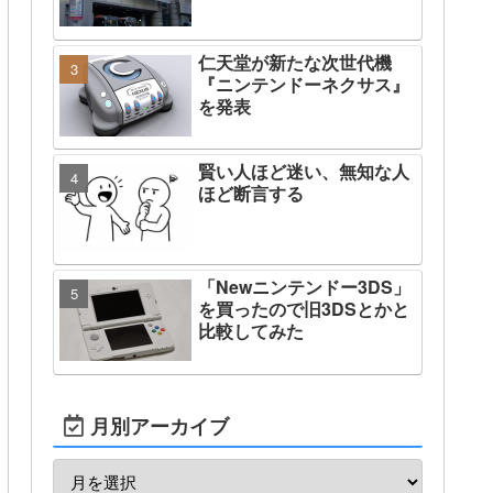
仁天堂が新たな次世代機
『ニンテンドーネクサス』
を発表
賢い人ほど迷い、無知な人
ほど断言する
「Newニンテンドー3DS」
を買ったので旧3DSとかと
比較してみた
月別アーカイブ