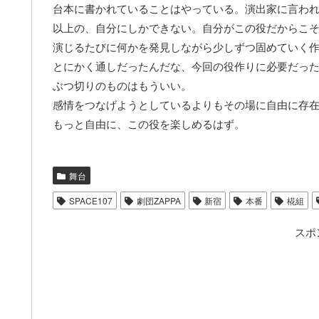
台本に書かれていることはやっている。演出家に言わ
以上の、自分にしかできない。自分がこの役だからこ
演じるたびに何かを発見しながら少しずつ固めていく
とにかく通しだったんだな、今回の役作りに必要だっ
ぶつ切りのものはもういい。
感情をつなげようとしているよりもその場に自由に存
もっと自由に、この役を楽しめるはず。
舞台
SPACE107
劇団ZAPPA
新宿
本番
椛組
スポ