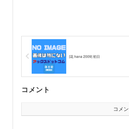
[花 hana 2009] 初日
コメント
コメン