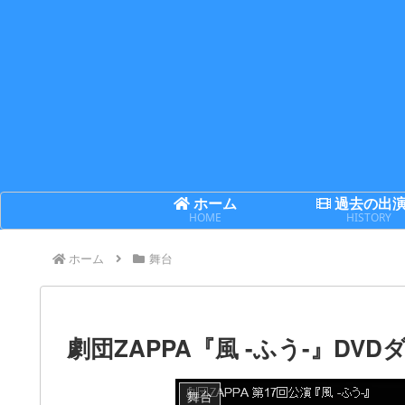
ホーム
過去の出
HOME
HISTORY
ホーム
舞台
劇団ZAPPA『風 -ふう-』DV
舞台