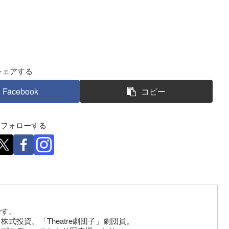
シェアする
Facebook
コピー
eをフォローする
です。
式投資。「Theatre劇団子」劇団員。