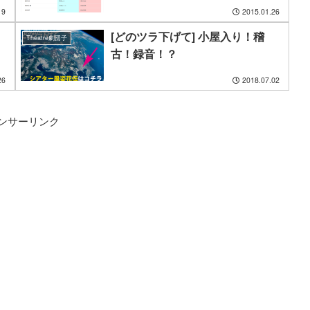
19
2015.01.26
[どのツラ下げて] 小屋入り！稽
Theatre劇団子
古！録音！？
26
2018.07.02
ンサーリンク