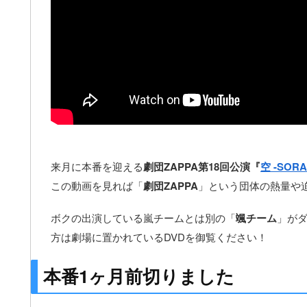
来月に本番を迎える
劇団ZAPPA第18回公演『
空 -SORA
この動画を見れば「
劇団ZAPPA
」という団体の熱量や
ボクの出演している嵐チームとは別の「
颯チーム
」が
方は劇場に置かれているDVDを御覧ください！
本番1ヶ月前切りました