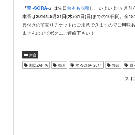
『
空 -SORA-
』
は先日
台本も脱稿
し、いよいよ1ヶ月前
本番は
2014年8月21日(木)-31日(日)
までの10日間。全
典付きの前売りチケットはご用意できますのでご興味あ
ませんのででボクにご連絡下さい！
舞台
劇団ZAPPA
動画
空 -SORA- 2014
舞台
風 
スポ