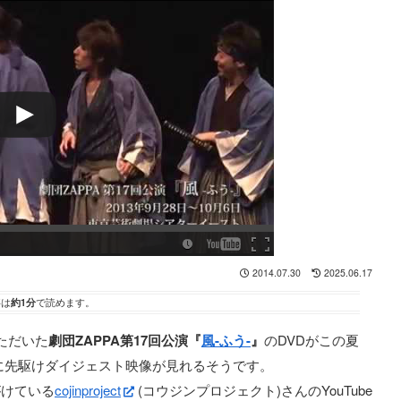
2014.07.30
2025.06.17
事は
約1分
で読めます。
ただいた
劇団ZAPPA第17回公演『
風-ふう-
』
のDVDがこの夏
に先駆けダイジェスト映像が見れるそうです。
がけている
cojinproject
(コウジンプロジェクト)さんのYouTube