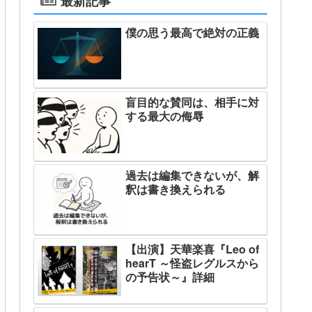
最新記事
僕の思う最高で絶対の正義
盲目的な賛同は、相手に対
する最大の侮辱
過去は編集できないが、解
釈は書き換えられる
【出演】天華楽喜『Leo of
hearT ～怪盗レグルスから
の予告状～』詳細