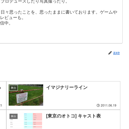
りプロデュースしたり写真撮ったり。
。日々思ったことを、思ったままに書いております。ゲームや
レビューも。
信中。
axe
っ
イマジナリーライン
舞台
21
2011.06.19
[東京のオトコ] キャスト表
舞台