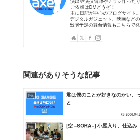
演出や演技講師やチラシ作った
ご依頼はDMどうぞ！
主に日記が中心のブログサイト
デジタルガジェット、映画などの
出演予定の舞台情報もこちらで発
関連がありそうな記事
君は僕のことが好きなのかい、
舞台
と
2006.04.
[空 −SORA−] 小屋入り、仕込み
舞台