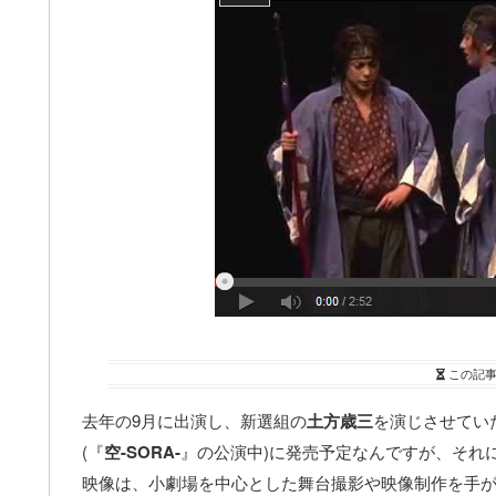
この記
去年の9月に出演し、新選組の
土方歳三
を演じさせてい
(『
空-SORA-
』の公演中)に発売予定なんですが、それ
映像は、小劇場を中心とした舞台撮影や映像制作を手