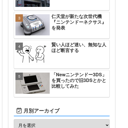
仁天堂が新たな次世代機
『ニンテンドーネクサス』
を発表
賢い人ほど迷い、無知な人
ほど断言する
「Newニンテンドー3DS」
を買ったので旧3DSとかと
比較してみた
月別アーカイブ