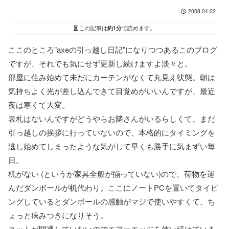
2008.04.02
この記事は
約1分
で読めます。
ここのところ”axeの引っ越し日記”になりつつあるこのブログ
ですが、それでも気にせず更新し続けますよ淡々と。
部屋に住み始めて未だにカーテンがなくて丸見え状態。朝は
気持ちよく光が差し込んできて目覚めがいいんですが、最近
夜は寒くて大変。
表札はないんですがどうやらお隣さんがいるらしくて、まだ
引っ越しの挨拶に行っていないので、本格的にタイミングを
逃し始めてしまったような気がして早くも勝手に気まずい毎
日。
机がない (というか家具全般が揃っていない)ので、荷物を運
んだダンボールが机代わり。ここにノートPCを置いてタイピ
ングしているとダンボールの感触がマジで使いやすくて、ち
ょっと病みつきになりそう。
ネットが開通していないのでエアーエッジを使い続けていま