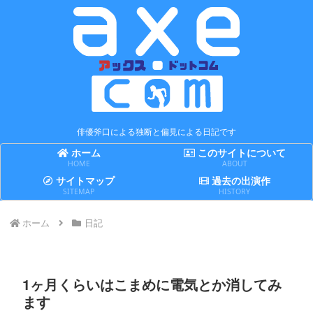
俳優斧口による独断と偏見による日記です
ホーム
このサイトについて
HOME
ABOUT
サイトマップ
過去の出演作
SITEMAP
HISTORY
ホーム
日記
1ヶ月くらいはこまめに電気とか消してみ
ます