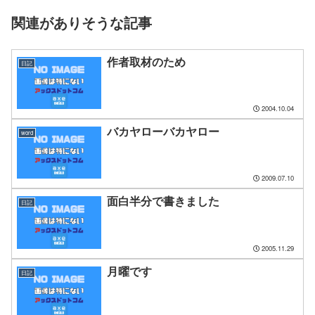
関連がありそうな記事
作者取材のため
日記
2004.10.04
バカヤローバカヤロー
word
2009.07.10
面白半分で書きました
日記
2005.11.29
月曜です
日記