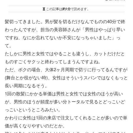
この記事は
約1分
で読めます。
髪切ってきました。男が髪を切るだけなんでものの40分で終
わったんですが、担当の美容師さんが「男性はやっぱり早い
ですね、なにか忘れてないか不安になっちゃいました」っ
て。
たしかに男性と女性ではやることも違うし、カットだけだと
ものすごくサクッと終わってしまうんですよね。
ただ、ボクの場合、大体2ヶ月周期で切リに行ってるんですが
(舞台とか役がない時)、女性はそういうスパンではなくもっと
長い周期になるそう。
1回の散髪にかかる単価は男性と女性では女性のほうが高い
が、男性のほうが頻度が多い分トータルで見るとどっこいど
っこいというところみたい。
かわりに女性は1回の来店で注文してくれることが多いので単
価が高くなりやすいのだとか。