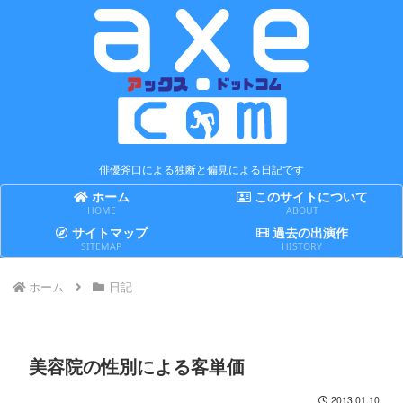
俳優斧口による独断と偏見による日記です
ホーム
このサイトについて
HOME
ABOUT
サイトマップ
過去の出演作
SITEMAP
HISTORY
ホーム
日記
美容院の性別による客単価
2013.01.10