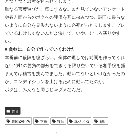
とつくづく思考を巡らせてしまう。
単なる言葉遊びだ、気にするな。まだ見ていないアンケート
や各方面からのボクへの評価を耳に挟みつつ、調子に乗らな
いように自分を見失わないように必死だったりします。ブレ
ているわけじゃないんだよ決して。いや、むしろ演りやす
い。
■
貪欲に、自分で作っていくわけだ
本番前に殺陣を総ざらい。全体の返しでは時間を作ってくれ
ない1対1の勝負の部分をできうる限り空いている相手役を捕
まえては稽古を挑んでました。動いてないといけなかったの
か、コンディションを上げるために動いてたのか。
ボクは、みんなと同じじゃダメなんだ。
舞台
劇団ZAPPA
本番
舞台
風-ふう-2
颶組