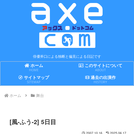
俳優斧口による独断と偏見による日記です
ホーム
このサイトについて
HOME
ABOUT
サイトマップ
過去の出演作
SITEMAP
HISTORY
ホーム
舞台
[風-ふう-2] 5日目
2007.10.16
2025.06.17