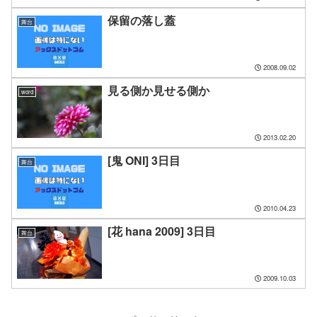
保留の落し蓋
舞台
2008.09.02
見る側か見せる側か
word
2013.02.20
[鬼 ONI] 3日目
舞台
2010.04.23
[花 hana 2009] 3日目
舞台
2009.10.03