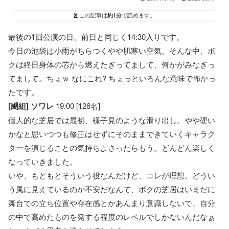
この記事は
約1分
で読めます。
最後の1回公演の日。前日と同じく14:30入りです。
今日の池袋は小雨がちらつくやや肌寒い空気。そんな中、ボ
クは終日身体の芯から燃えたぎってまして、何かがみなぎっ
てまして。ちょｗ なにこれ? ちょっといろんな意味で怖かっ
たです。
[颶組] ソワレ
19:00 [126名]
個人的な芝居では最初、様子見のような滑り出し。やや硬い
かなと思いつつも修正はせずにそのままできていくキャラク
ターを演じることの気持ちよさったらもう。どんどん楽しく
なっていきました。
いや、もともとそういう役なんだけど、コレが理想。どうい
う風に見えているのか不安だなんて、ボクの芝居はいまだに
舞台での立ち位置や存在感とかあんまり意識しないで、自分
の中で高めたものを発する程度のレベルでしかないんだなぁ