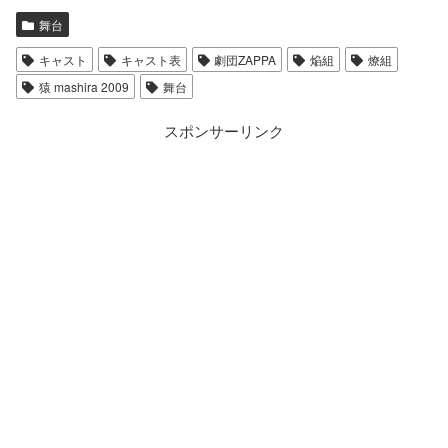
舞台
キャスト
キャスト表
劇団ZAPPA
焔組
燎組
猿 mashira 2009
舞台
スポンサーリンク