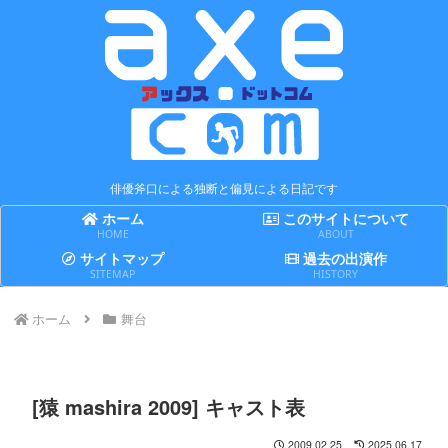
俳優斧口による独断と偏見による日記です
ホーム
このサイトについて
HOME
ABOUT
サイトマップ
過去の出演作
SITEMAP
HISTORY
ホーム
舞台
[猿 mashira 2009] キャスト表
2009.02.25
2025.06.17