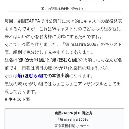
この記事は
約3分
で読めます。
毎回、劇団ZAPPAでは公演前に大々的にキャストの配役発表
をするんですが、これはWキャストなのでどちらの組を観に
来ればいいのかをお客様に明確にするためですね。
そこで、今回も作りました。『猿 mashira 2009』のキャスト
表。組別で色分けして見やすくしてあります。
組名は”
燎 (かがり)組
“と”
焔 (ほむら)組
“の火消しにちなんだ名
前です。日程は初日の燎 (かがり)と楽日の焔 (ほむら)。
ボクは
焔 (ほむら)組
での本役出演
になります。
裏役の燎 (かがり)組ではちょこちょこアンサンブルとして出
没しております。
■
キャスト表
劇団ZAPPA 第13回公演
『猿 mashira 2009』
東京芸術劇場 小ホール1