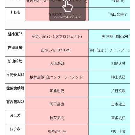
北崎秀和 (スーパーホシイカトライブ)
遠藤 亮
すもも
青木裕美子
治田知香子
スクロールできます
桂小五郎
草野元紀 (シミズプロジェクト)
南 利寛 (劇団ZAPPA
吉田稔麿
あやいち (B.S.CAL)
斧口智彦 (ニチエンプロダク
杉山松助
大西浩彰
都筑大輔
古高俊太郎
坂井虎徹 (蓮エンターテイメント)
神山克己
佐伯稜威雄
加藤朗史
片柳克敏
有吉熊次郎
岡田昌也
吉本猛士
おしの
松菜美樹
喜多史江
おまさ
根本のりか
押川千賀