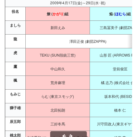
2009年4月17日(金)～29日(水･祝)
役名
燎 (
かがり
)組
焔 (
ほむら
)組
ましら
新田えみ
三島冨美子 (劇団ZAPP
龍
澤田正俊 (劇団ZAPPA)
虎
TEKU (SUN段銃三世)
山形 匠 (ARROWS PR
鷹
中山和久
堂前俊匡
楓
荒井麻理
橘 志乃 (株式会社 合力
もみじ
らむ (東京スモッグ)
坂本和代 (BESIDE)
獅子雄
北田拓朗
橋本 仁
辰五郎
三好冬馬
川守田政人(東京ギヤマン
桃太郎