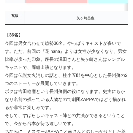
瓦版
矢ヶ崎昌也
【
36名
】
今回は男女合わせて総勢36名。やっぱりキャストが多いで
す。ただ、前回の『花 hana』よりは女性が少なくなり、男女
比率が戻った印象。座長の澤田さんと矢ヶ崎さんはシングル
キャストで、両組出演となります。
今回は伝説女火消しの話と、桂小五郎を中心とした長州藩の2
つのストーリーが展開していきます。
ボクは吉田稔麿という長州藩側の役になります。史実にもか
なり名前の残っている人物なので劇団ZAPPAではどう描かれ
るか非常に楽しみです。
そして、すばらしいキャスト陣との共演ができるということ
で、今から台本が待ち遠しいです。
ちなみに、ミスターZAPPAこと南さんとのしっかりとした絡