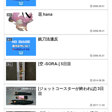
2006.09.01
花 hana
舞台
2008.08.21
銃刀法違反
舞台
2006.05.31
[空 -SORA-] 5日目
舞台
2014.08.26
[ジェットコースターが終われば] 3日
Theatre劇団子
目
2017.11.03