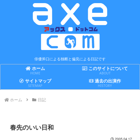
俳優斧口による独断と偏見による日記です
ホーム
このサイトについて
HOME
ABOUT
サイトマップ
過去の出演作
SITEMAP
HISTORY
ホーム
日記
春先のいい日和
2005.04.17