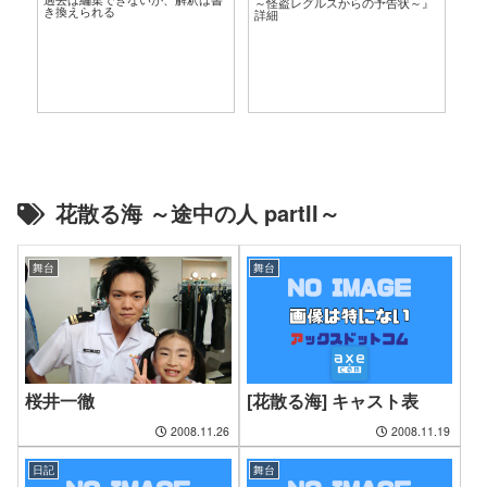
～怪盗レグルスからの予告状～』
き換えられる
詳細
花散る海 ～途中の人 partII～
舞台
舞台
桜井一徹
[花散る海] キャスト表
2008.11.26
2008.11.19
日記
舞台