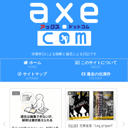
俳優斧口による独断と偏見による日記です
ホーム
このサイトについて
HOME
ABOUT
サイトマップ
過去の出演作
SITEMAP
HISTORY
日記
舞台
日
テ
【出演】天華楽喜『Leo of hearT
誤
過去は編集できないが、解釈は書