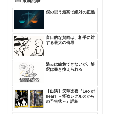
最新記事
僕の思う最高で絶対の正義
盲目的な賛同は、相手に対
する最大の侮辱
過去は編集できないが、解
釈は書き換えられる
【出演】天華楽喜『Leo of
hearT ～怪盗レグルスから
の予告状～』詳細