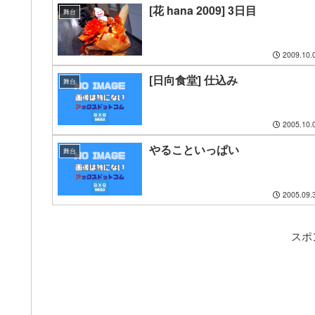
[花 hana 2009] 3日目
舞台
2009.10.
[日向食堂] 仕込み
舞台
2005.10.
やることいっぱい
舞台
2005.09.
スポ