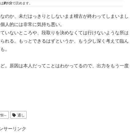
事は
約1分
で読めます。
役なのか、未だはっきりとしないまま稽古が終わってしまいまし
、個人的には非常に気持ち悪い。
来ていないところや、段取りを決めなくては行けないような所は
けられる。もっとできるはずというか、もう少し深く考えて臨ん
ども。
けど。原因は本人だってことはわかってるので、出力をもう一度
II～
通し
ンサーリンク