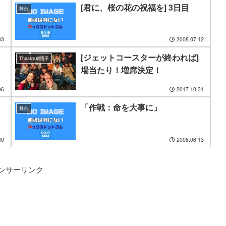
[君に、桜の花の祝福を] 3日目
舞台
03
2008.07.12
[ジェットコースターが終われば]
Theatre劇団子
場当たり！増席決定！
06
2017.10.31
「作戦：命を大事に」
舞台
30
2008.06.13
ンサーリンク