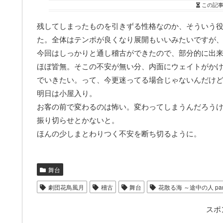
この記
残してしまったものを引きずる性格なのか、そういう
た。全体はテンポが良くなり展開もいいみたいですが
今回はしっかりと通し稽古ができたので、部分的に出
ほぼ皆無。そこの不安が無い分、内面にウェイトがか
でいきたい。って、今更迷ってる場合じゃないんだけ
明日は小屋入り。
お客の前で変わるのは怖い。変わってしまうんだろう
振り切らせとかないと。
ほんの少しまとわりつく不安を断ち切るように。
舞台
劇団花鳥風月
稽古
舞台
花散る海 ～途中の人 part
スポ