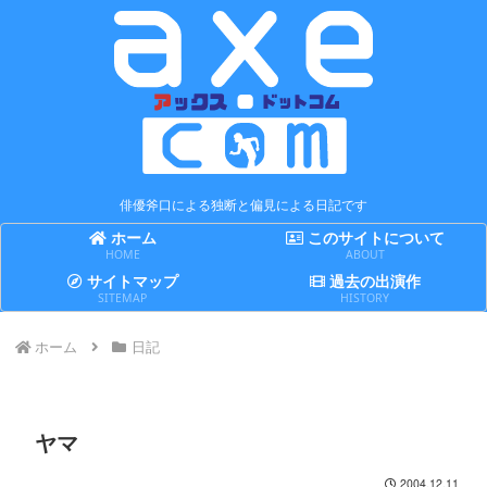
俳優斧口による独断と偏見による日記です
ホーム
このサイトについて
HOME
ABOUT
サイトマップ
過去の出演作
SITEMAP
HISTORY
ホーム
日記
ヤマ
2004.12.11