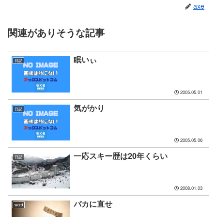
axe
関連がありそうな記事
眠いぃ
日記
2005.05.01
気がかり
日記
2005.05.06
一応スキー歴は20年くらい
日記
2008.01.03
バカに直せ
word