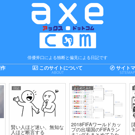
俳優斧口による独断と偏見による日記です
演作
このサイトについて
サイトマ
ABOUT
SITEMA
日記
まとめてみた
2018FIFAワールドカッ
賢い人ほど迷い、無知な
プの出場国のFIFAラン
人ほど断言する
キングをまとめてみた