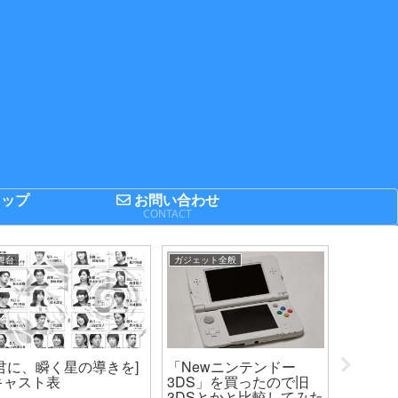
ップ
お問い合わせ
P
CONTACT
舞台
ガジェット全般
まとめてみ
[君に、瞬く星の導きを]
「Newニンテンドー
2014F
キャスト表
3DS」を買ったので旧
プの出場
3DSとかと比較してみた
キング