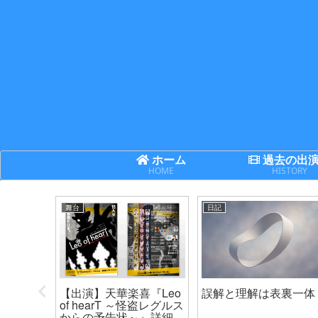
ホーム
過去の出
HOME
HISTORY
舞台
日記
次世代機
【出演】天華楽喜『Leo
誤解と理解は表裏一体
ネクサ
of hearT ～怪盗レグルス
からの予告状～』詳細