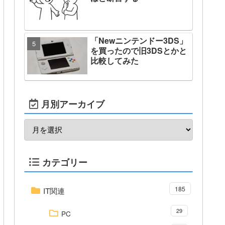
「Newニンテンドー3DS」
を買ったので旧3DSとかと
比較してみた
月別アーカイブ
カテゴリー
185
IT関連
29
PC