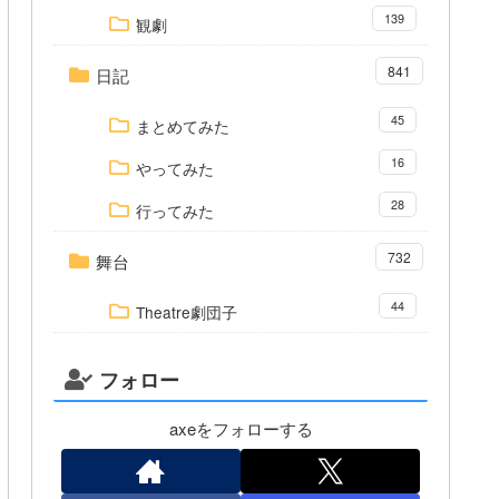
139
観劇
841
日記
45
まとめてみた
16
やってみた
28
行ってみた
732
舞台
44
Theatre劇団子
フォロー
axeをフォローする