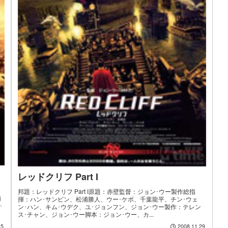
レッドクリフ Part I
邦題：レッドクリフ Part I原題：赤壁監督：ジョン･ウー製作総指
浦
揮：ハン･サンピン、松浦勝人、ウー･ケボ、千葉龍平、チン･ウェ
･
ン･ハン、キム･ウデク、ユ･ジョンフン、ジョン･ウー製作：テレン
ス･チャン、ジョン･ウー脚本：ジョン･ウー、カ...
15
2008.11.29