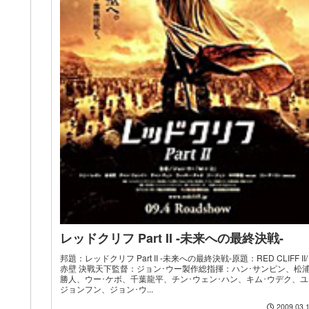
レッドクリフ Part II -未来への最終決戦-
邦題：レッドクリフ Part II -未来への最終決戦-原題：RED CLIFF II/
赤壁 決戰天下監督：ジョン･ウー製作総指揮：ハン･サンピン、松
勝人、ウー･ケボ、千葉龍平、チン･ウェン･ハン、キム･ウデク、ユ
ジョンフン、ジョン･ウ...
2009.03.