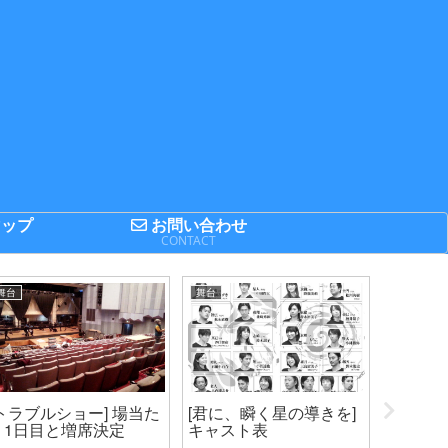
ップ
お問い合わせ
P
CONTACT
舞台
舞台
ガジェット
[トラブルショー] 場当た
[君に、瞬く星の導きを]
「New
り1日目と増席決定
キャスト表
3DS」
3DSと