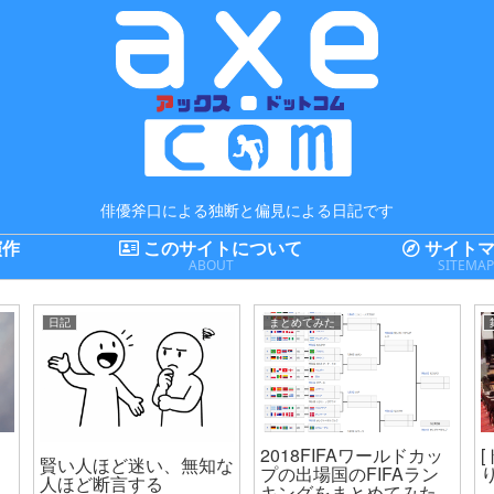
俳優斧口による独断と偏見による日記です
演作
このサイトについて
サイトマ
ABOUT
SITEMA
日記
まとめてみた
2018FIFAワールドカッ
賢い人ほど迷い、無知な
プの出場国のFIFAラン
人ほど断言する
キングをまとめてみた