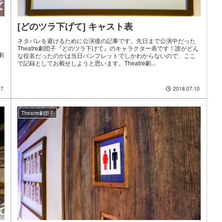
[どのツラ下げて] キャスト表
ネタバレを避けるために公演後の記事です。先日まで公演中だった
Theatre劇団子『どのツラ下げて』のキャラクター表です！誰がどん
劇
な役名だったのかは当日パンフレットでしかわからないので、ここ
で記録としてお載せしようと思います。Theatre劇...
17
2018.07.10
Theatre劇団子