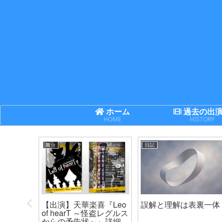
ホーム
過去の出
HOME
HISTORY
舞台
日記
次世代機
【出演】天華楽喜『Leo
誤解と理解は表裏一体
ネクサ
of hearT ～怪盗レグルス
からの予告状～』詳細