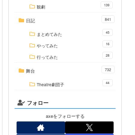
139
観劇
841
日記
45
まとめてみた
16
やってみた
28
行ってみた
732
舞台
44
Theatre劇団子
フォロー
axeをフォローする