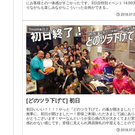
にお客様との一体感がすごかったです。3日目特別イベント 14:00
りながらも楽しみながらこういった企画ができる...
2018.07.
Theatre劇団子
[どのツラ下げて] 初日
初日いいい！！！！やっと『どのツラ下げて』の幕が開きました！
無事に、初日が開けましたー！皆様ご来場いただきまして誠にあり
がとうございます！やーなんというか安心感の方が大きくてまだ実
感わかない感じです。皆様に支えられ満員御礼の中迎えることので..
2018.07.