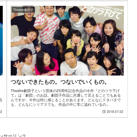
Theatre劇団子
つないできたもの。つないでいくもの。
Theatre劇団子という団体の25周年記念作品の今作『どのツラ下げ
合
て』は「劇団」のお話。劇団子作品に共通して言えることでもある
合
んですが、今作は特に感じることがあります。どんなにドタバタで
も、どんなにシリアスでも、作品の中に常に溢れているの...
02
2018.07.02
ンサーリンク