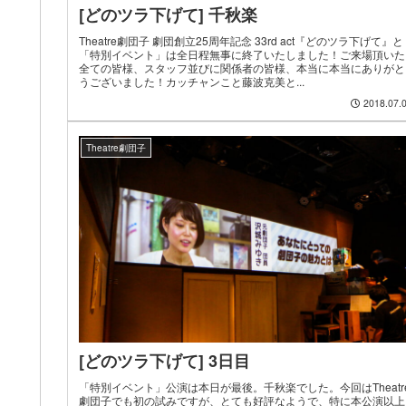
[どのツラ下げて] 千秋楽
Theatre劇団子 劇団創立25周年記念 33rd act『どのツラ下げて』と
「特別イベント」は全日程無事に終了いたしました！ご来場頂いた
全ての皆様、スタッフ並びに関係者の皆様、本当に本当にありがと
うございました！カッチャンこと藤波克美と...
2018.07.
Theatre劇団子
[どのツラ下げて] 3日目
「特別イベント」公演は本日が最後。千秋楽でした。今回はTheatr
劇団子でも初の試みですが、とても好評なようで、特に本公演以上