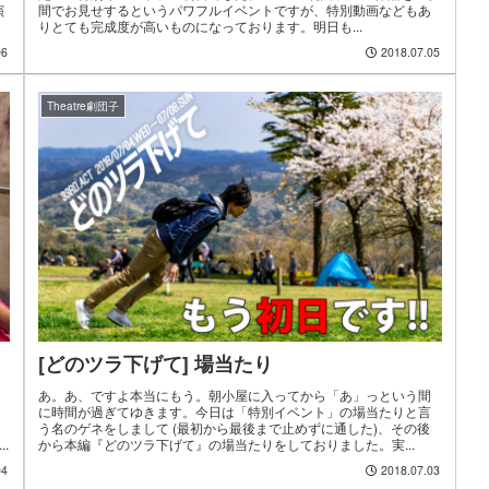
演
間でお見せするというパワフルイベントですが、特別動画などもあ
りとても完成度が高いものになっております。明日も...
06
2018.07.05
Theatre劇団子
[どのツラ下げて] 場当たり
あ。あ、ですよ本当にもう。朝小屋に入ってから「あ」っという間
に時間が過ぎてゆきます。今日は「特別イベント」の場当たりと言
う名のゲネをしまして (最初から最後まで止めずに通した)、その後
.
から本編『どのツラ下げて』の場当たりをしておりました。実...
04
2018.07.03