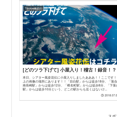
Theatre劇団子
[どのツラ下げて] 小屋入り！稽古！録音！？
本日、シアター風姿花伝に小屋入りしましたあああ！！ここです！
上の画像の場所にあります！！「目白駅」からは徒歩18分、「落
南長崎駅」からは徒歩12分、「椎名町駅」からは徒歩8分、「下落
駅」からは徒歩10分という、どこの駅からも近くはないけ...
2018.07.
スポ