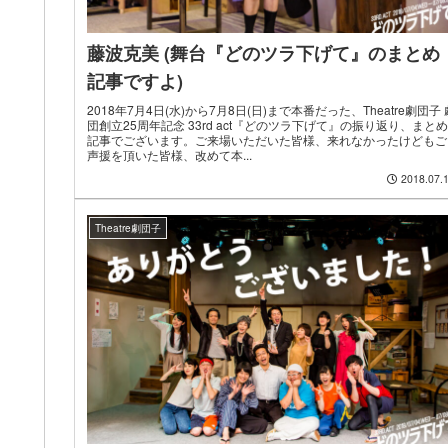
藤波克美 (舞台『どのツラ下げて』のまとめ
記事ですよ)
2018年7月4日(水)から7月8日(日)まで本番だった、Theatre劇団子 
団創立25周年記念 33rd act『どのツラ下げて』の振り返り、まとめ
記事でございます。ご来場いただいた皆様、来れなかったけどもご
声援を頂いた皆様、改めて本...
2018.07.
Theatre劇団子