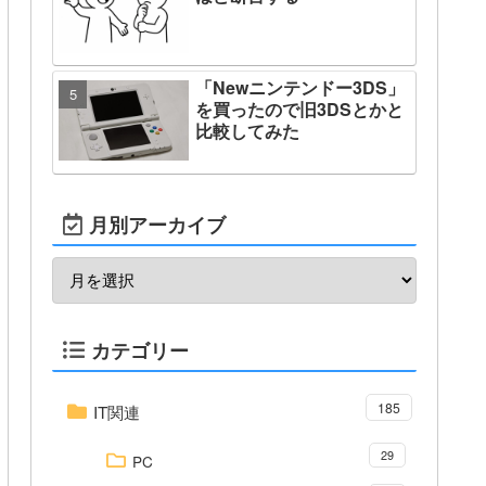
「Newニンテンドー3DS」
を買ったので旧3DSとかと
比較してみた
月別アーカイブ
カテゴリー
185
IT関連
29
PC