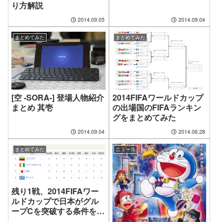
り方解説
2014.09.05
2014.09.04
まとめてみた
まとめてみた
[空 -SORA-] 登場人物紹介
2014FIFAワールドカップ
まとめ 其壱
の出場国のFIFAランキン
グをまとめてみた
2014.09.04
2014.06.28
まとめてみた
ニュース
残り1戦、2014FIFAワー
ルドカップで日本がグル
ープCを突破する条件をま
とめてみた