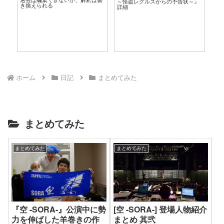
～怪盗レグルスからの予告状～』
き換えられる
詳細
ホーム
日記
まとめてみた
まとめてみた
まとめてみた
まとめてみた
『空 -SORA-』公演中に勢
[空 -SORA-] 登場人物紹介
力を伸ばした羊巻きの作
まとめ 其弐