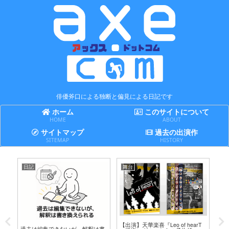
俳優斧口による独断と偏見による日記です
ホーム
このサイトについて
HOME
ABOUT
サイトマップ
過去の出演作
SITEMAP
HISTORY
日記
舞台
日
テ
【出演】天華楽喜『Leo of hearT
誤
過去は編集できないが、解釈は書