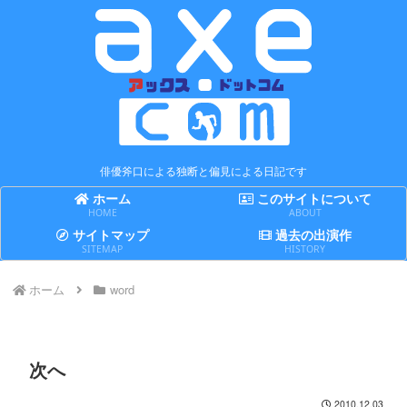
俳優斧口による独断と偏見による日記です
ホーム
このサイトについて
HOME
ABOUT
サイトマップ
過去の出演作
SITEMAP
HISTORY
ホーム
word
次へ
2010.12.03