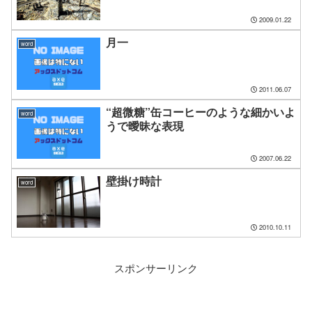
2009.01.22
月一
word
2011.06.07
“超微糖”缶コーヒーのような細かいよ
word
うで曖昧な表現
2007.06.22
壁掛け時計
word
2010.10.11
スポンサーリンク