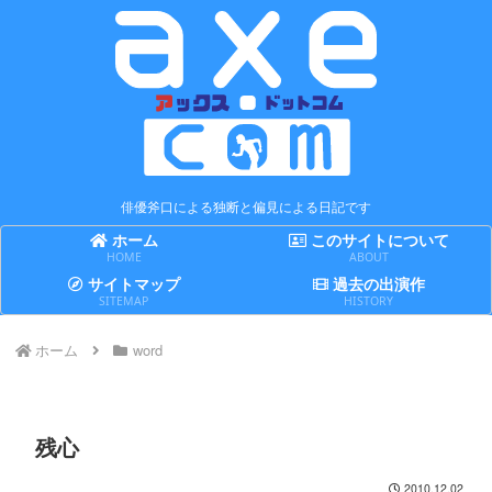
俳優斧口による独断と偏見による日記です
ホーム
このサイトについて
HOME
ABOUT
サイトマップ
過去の出演作
SITEMAP
HISTORY
ホーム
word
残心
2010.12.02