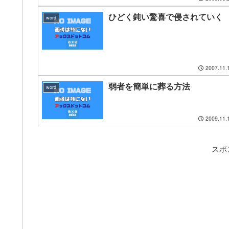
ひどく鈍い驚喜で侵されていく
word
2007.11.
弱者を簡単に葬る方法
word
2009.11.
スポ