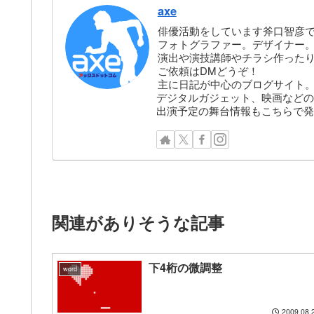
axe
俳優活動をしています斧口智彦
フォトグラファー。デザイナー。株
演出や演技講師やチラシ作った
ご依頼はDMどうぞ！
主に日記が中心のブログサイト
デジタルガジェット、映画などの
出演予定の舞台情報もこちらで発
関連がありそうな記事
下4桁の微調整
word
2009.08.