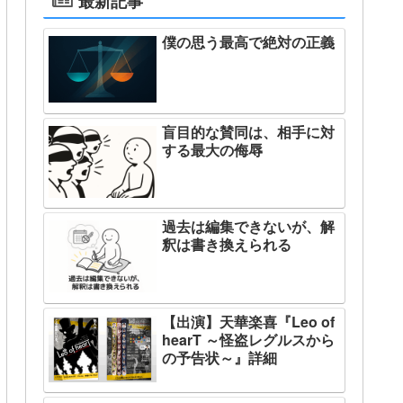
最新記事
僕の思う最高で絶対の正義
盲目的な賛同は、相手に対
する最大の侮辱
過去は編集できないが、解
釈は書き換えられる
【出演】天華楽喜『Leo of
hearT ～怪盗レグルスから
の予告状～』詳細