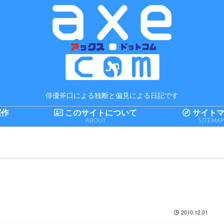
俳優斧口による独断と偏見による日記です
演作
このサイトについて
サイトマ
ABOUT
SITEMA
2010.12.01