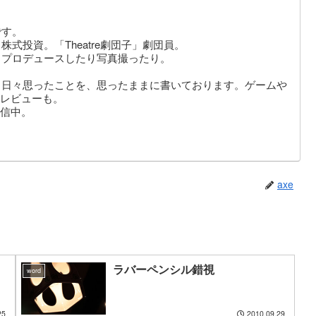
です。
式投資。「Theatre劇団子」劇団員。
りプロデュースしたり写真撮ったり。
。日々思ったことを、思ったままに書いております。ゲームや
レビューも。
信中。
axe
ラバーペンシル錯視
word
25
2010.09.29